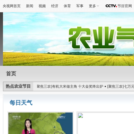
央视网首页
新闻
视频
经济
体育
军事
更多
节目官网
首页
热点农业节目
农业部部长富尔切
[聚焦三农]有机大米做主角 十大金奖终出炉
[聚焦三农]七万元
0160130)
[乡村大世界]花语茶香 乐活仪征(20160130)
[农业气象]1月30日农业
每日天气