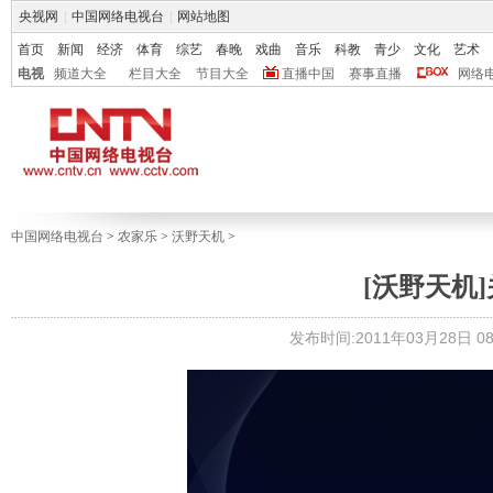
央视网
|
中国网络电视台
|
网站地图
首页
新闻
经济
体育
综艺
春晚
戏曲
音乐
科教
青少
文化
艺术
电视
频道大全
栏目大全
节目大全
直播中国
赛事直播
网络
中国网络电视台
>
农家乐
>
沃野天机
>
[沃野天机]关
发布时间:2011年03月28日 08: