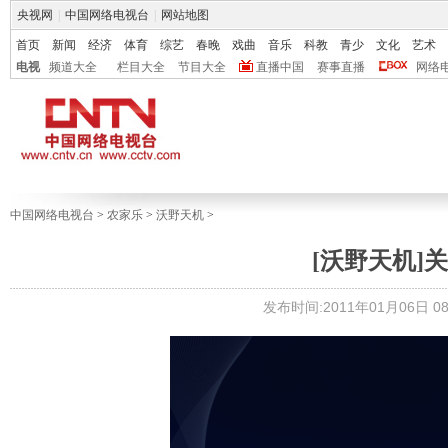
央视网
|
中国网络电视台
|
网站地图
首页
新闻
经济
体育
综艺
春晚
戏曲
音乐
科教
青少
文化
艺术
电视
频道大全
栏目大全
节目大全
直播中国
赛事直播
网络
中国网络电视台
>
农家乐
>
沃野天机
>
[沃野天机]关注
发布时间:2011年01月06日 08: