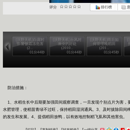
评分
排行榜
意
[沃野天机]白露时
[沃野天机]台风对
[沃野天机]雨后如
节 警惕霜冻危害
渔业的好处
何管理晚稻田
(2...
(2010...
(201...
01分44秒
01分44秒
01分45秒
防治措施：
1、水稻生长中后期要加强田间观察调查，一旦发现个别点片为害，要
水肥管理，使稻苗青绿不过旺，保持稻田湿润通风。3、及时拔除田间
的发生和发展。4、提倡稻田放鸭，以有效地控制稻飞虱和其他害虫。
【
打印
】 【
复制链接
】【
转发邮件
】
【一键分享