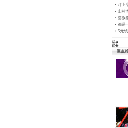
盯上
山村养
猕猴
都是
5元
锘�
锘�
重点推