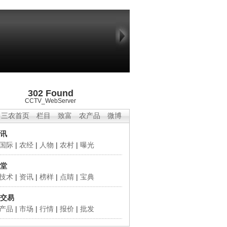
302 Found
CCTV_WebServer
三农首页
栏目
致富
农产品
微博
讯
国际
|
农经
|
人物
|
农村
|
曝光
堂
技术
|
资讯
|
榜样
|
点睛
|
宝典
交易
产品
|
市场
|
行情
|
报价
|
批发