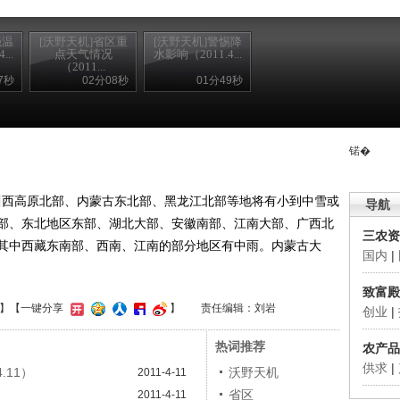
强温
[沃野天机]省区重
[沃野天机]警惕降
..
点天气情况
水影响（2011.4...
（2011...
7秒
02分08秒
01分49秒
锘�
川西高原北部、内蒙古东北部、黑龙江北部等地将有小到中雪或
导航
部、东北地区东部、湖北大部、安徽南部、江南大部、广西北
三农资
其中西藏东南部、西南、江南的部分地区有中雨。内蒙古大
国内
|
致富殿
】
【一键分享
】
责任编辑：刘岩
创业
|
热词推荐
农产品
供求
|
.11）
沃野天机
2011-4-11
）
省区
2011-4-11