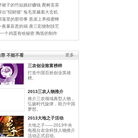
穿裙子的竹姑娘好赚钱
爬树卖茶
出"招财猫"
兔毛里藏着大玄机
部落里的那些事
悬崖上养殖蜜蜂
一夜暴富惹的祸
唐三彩烧制技艺
钱一个鸡蛋有啥秘密
陶笛的制作
荐 不能不看
更多
三农创业致富榜样
打造中国百姓创业英雄
榜。
2013三农人物推介
推介三农领域典型人物，
弘扬时代旋律，助力中国
梦想。
2013大地之子活动
大地之子——2013中央
电视台农业科技人物推介
活动正式启动。