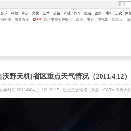
音乐
科教
青少
文化
艺术
公益
产经
汽车
旅游
健康
时尚
三农
商
直播中国
赛事直播
网络电视客户端
|
高清
电影
电视剧
纪录片
动
[沃野天机]省区重点天气情况（2011.4.12）
发布时间:2011年04月12日 09:17 |
进入三农论坛
| 来源：CCTV-沃野天