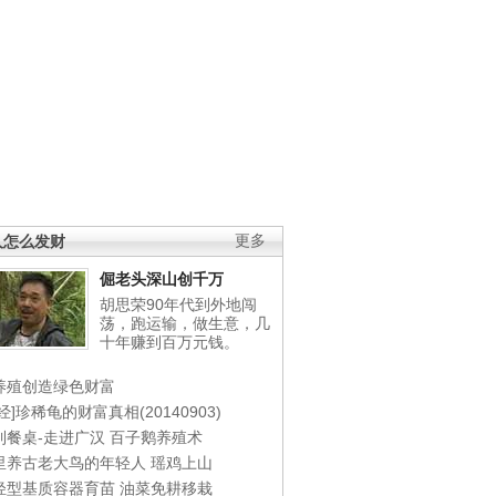
人怎么发财
更多
倔老头深山创千万
胡思荣90年代到外地闯
荡，跑运输，做生意，几
十年赚到百万元钱。
养殖创造绿色财富
经]珍稀龟的财富真相(20140903)
到餐桌-走进广汉
百子鹅养殖术
里养古老大鸟的年轻人
瑶鸡上山
轻型基质容器育苗
油菜免耕移栽