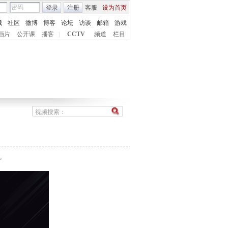
登录
注册
客服
设为首页
城
社区
微博
博客
论坛
访谈
邮箱
游戏
画片
公开课
播客
|
CCTV
频道
栏目
机