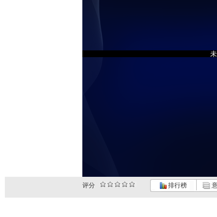
未
评分
排行榜
意