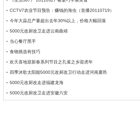
《生活567》 20110927 餐桌巧手展美食
CCTV7农业节目预告：赚钱的海虫（首播20110719）
今年大蒜总产量超出去年30%以上，价格大幅回落
5000元改厨改卫走进云南曲靖
当心餐厅黑手
食物挑选有技巧
欢天喜地迎新春系列节目之孔雀之乡迎虎年
四季沐歌太阳能5000元改厨改卫行动走进河南夏邑
5000元改厨改走进福建龙海
5000元改厨改卫走进安徽六安