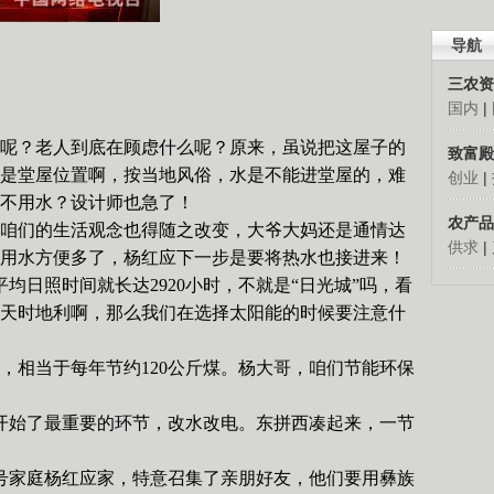
导航
三农资
国内
|
呢？老人到底在顾虑什么呢？原来，虽说把这屋子的
致富殿
是堂屋位置啊，按当地风俗，水是不能进堂屋的，难
创业
|
不用水？设计师也急了！
农产品
咱们的生活观念也得随之改变，大爷大妈还是通情达
供求
|
用水方便多了，杨红应下一步是要将热水也接进来！
平均日照时间就长达
2920
小时，不就是
“
日光城
”
吗，看
天时地利啊，那么我们在选择太阳能的时候要注意什
，相当于每年节约
120
公斤煤。杨大哥，咱们节能环保
开始了最重要的环节，改水改电。东拼西凑起来，一节
号家庭杨红应家，特意召集了亲朋好友，他们要用彝族