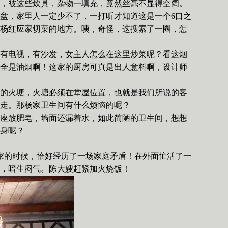
，被这些炊具，杂物一填充，竟然丝毫不显得空阔。
盆，家里人一定少不了，一打听才知道这是一个
6
口之
杨红应家切菜的地方。咦，奇怪，这搜索了一圈，怎
有电视，有沙发，女主人怎么在这里炒菜呢？看这烟
全是油烟啊！这家的厨房可真是出人意料啊，设计师
的火塘，火塘必须在堂屋位置，也就是我们所说的客
走。那杨家卫生间有什么烦恼的呢？
座放肥皂，墙面还漏着水，如此简陋的卫生间，想想
身呢？
家的时候，恰好经历了一场家庭矛盾！在外面忙活了一
，暗生闷气。陈大嫂赶紧加火烧饭！