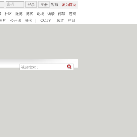
登录
注册
客服
设为首页
城
社区
微博
博客
论坛
访谈
邮箱
游戏
画片
公开课
播客
|
CCTV
频道
栏目