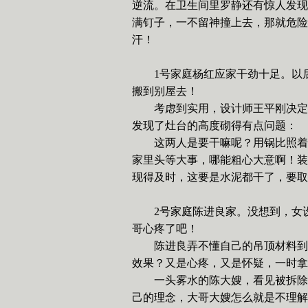
逆流。在卫生间里罗静还有惊人发现
满钉子，一不留神撞上去，那就危险
汗！
1
号家庭杨红应家干劲十足。以
搬到别屋去！
考虑到实用，设计师王平刚决定
发现了灶台的高度砌得有点问题：
这两人是要干嘛呢？用锅比照着
家里头等大事，哪能粗心大意啊！装
现得及时，这要是水泥都干了，要取
2
号家庭陈进良家。没想到，女
哥心疼了吧！
陈进良弄不懂自己的吊顶材料到
效果？又是心疼，又是怀疑，一时拿
一头雾水的陈大嫂，看见被拆除
己的理念，大哥大嫂怎么就是不理解