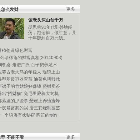
人怎么发财
更多
倔老头深山创千万
胡思荣90年代到外地闯
荡，跑运输，做生意，几
十年赚到百万元钱。
养殖创造绿色财富
经]珍稀龟的财富真相(20140903)
到餐桌-走进广汉
百子鹅养殖术
里养古老大鸟的年轻人
瑶鸡上山
轻型基质容器育苗
油菜免耕移栽
穿裙子的竹姑娘好赚钱
爬树卖茶
出"招财猫"
兔毛里藏着大玄机
部落里的那些事
悬崖上养殖蜜蜂
一夜暴富惹的祸
唐三彩烧制技艺
钱一个鸡蛋有啥秘密
陶笛的制作
荐 不能不看
更多