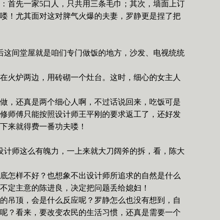
：首先一家
5
口人，只共用三条毛巾；其次，墙面上订
喽！尤其面对这对脾气火爆的夫妻，罗静更是捏了把
后这间堂屋就是咱们专门做饭的地方，沙发、电视统统
在火炉两边，用砖砌一个灶台。这时，细心的女主人
做，还真是两个细心人啊，不过话说回来，吃饭可是
修师傅只能按照设计师王平刚的要求返工了，还好发
下来就得费一番功夫喽！
设计师这么有魄力，一上来就大刀阔斧的拆，看，陈大
底怎样不好？也想象不出设计师所追求的自然是什么
不定主意的陈进良，决定把问题丢给媳妇！
的吊顶，会是什么反应呢？罗静怎么也没有想到，自
呢？看来，要改变农民的生活习惯，还真是需要一个