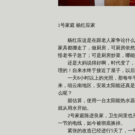
1
号家庭
杨红应家
杨红应这是在跟老人家争论什么
家具都挪走了，做厨房，可厨房依然
怪老爷子急了；可是厨房炒菜，哪能
还是大妈说得好啊，时代变了，
理的！自来水终于接近了屋子，以后
一天
8
小时以上的光照，那每年
来，咱云南地区，安装太阳能还真是
么呢？
据估算，使用一台太阳能热水器
就从用水开始。
2
号家庭陈进良家，卫生间里也
一节的电线，如今被彻底换掉。
紧张的改造已经进行
5
天了，一