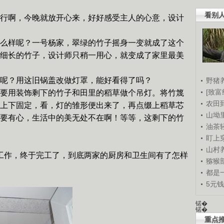
看别
行啊，今晚就放开心来，好好感受主人的心意，设计
么样呢？一号杨家，翠绿的竹子摇身一变就成了这个
细长的竹子，设计师只稍一用心，就变成了家里最美
呢？用这旧锅盖改做灯罩，能好看得了吗？
野猪
[致富
要用装饰剩下的竹子和田里的稻草做个吊灯。将竹篾
农田
上下固定，看，灯的雏形便出来了，再点缀上稻草芯
山坳
要有心，生活中的美无处不在啊！等等，这剩下的竹
油茶
盯上
山村养
工作，终于完工了，到底两家的厨房和卫生间有了怎样
猕猴
都是
5元
锘�
锘�
重点推