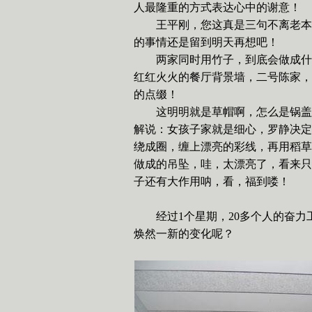
人最隆重的方式表达心中的谢意！
王平刚，您这真是三句不离老本
的事情还是留到明天再想吧！
两家同时用竹子，到底会做成什
红红火火的餐厅背景墙，二号陈家，
的点缀！
这明明就是草帽啊，怎么是锅盖
解说：女孩子家就是细心，罗静决定
绕成圈，缠上漂亮的彩线，再用稻草
做成的吊坠，哇，太漂亮了，看来只
子还有大作用呐，看，福到喽！
经过
1
个星期，
20
多个人的奋力
焕然一新的变化呢？