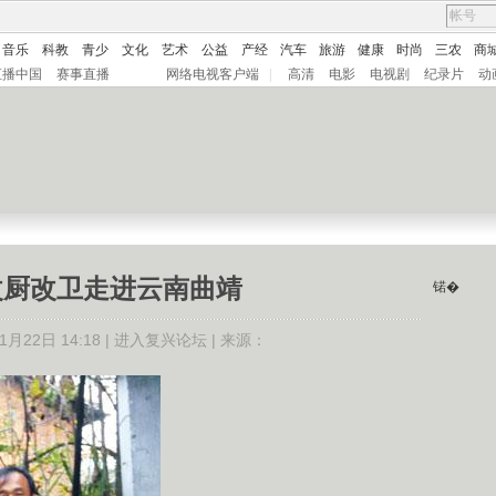
音乐
科教
青少
文化
艺术
公益
产经
汽车
旅游
健康
时尚
三农
商
直播中国
赛事直播
网络电视客户端
|
高清
电影
电视剧
纪录片
动
元改厨改卫走进云南曲靖
锘�
月22日 14:18 |
进入复兴论坛
| 来源：