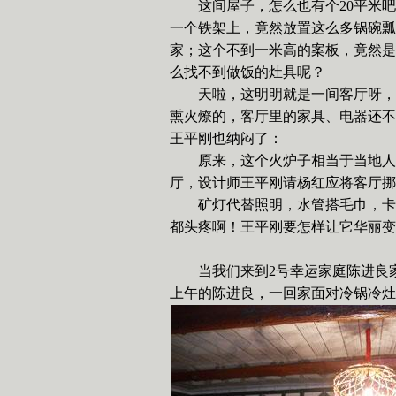
这间屋子，怎么也有个
20
平米吧
一个铁架上，竟然放置这么多锅碗瓢
家；这个不到一米高的案板，竟然是
么找不到做饭的灶具呢？
天啦，这明明就是一间客厅呀，
熏火燎的，客厅里的家具、电器还不
王平刚也纳闷了：
原来，这个火炉子相当于当地人
厅，设计师王平刚请杨红应将客厅挪
矿灯代替照明，水管搭毛巾，卡
都头疼啊！王平刚要怎样让它华丽变
当我们来到
2
号幸运家庭陈进良
上午的陈进良，一回家面对冷锅冷灶