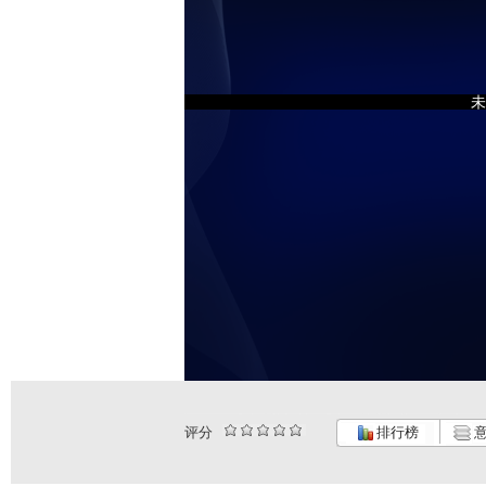
未
评分
排行榜
意