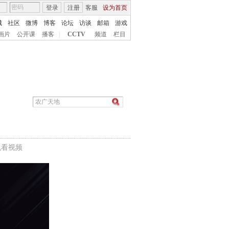
登录
注册
客服
设为首页
城
社区
微博
博客
论坛
访谈
邮箱
游戏
画片
公开课
播客
|
CCTV
频道
栏目
机看视频