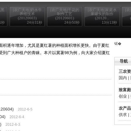
芜黑
[农广天地]奶水牛
[农广天地]干花的
[农广天地]家庭水
[
养殖技术
制作工艺
果罐头的制作
(20120603)
(20120601)
(20120...
1秒
24分31秒
24分50秒
13分13秒
锘�
积逐年增加，尤其是夏红薯的种植面积增长更快。由于夏红
受到广大种植户的青睐。本片以冀薯98为例，向大家介绍夏红
导航
三农资
国内
|
致富殿
创业
|
农产品
0604)
2012-6-5
供求
|
4)
2012-6-4
)
2012-6-3