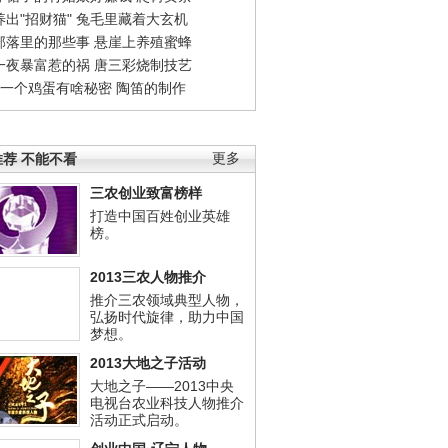
出"招财猫"
兔毛里藏着大玄机
部落里的那些事
悬崖上养殖蜜蜂
一夜暴富惹的祸
唐三彩烧制技艺
钱一个鸡蛋有啥秘密
陶笛的制作
荐 不能不看
更多
三农创业致富榜样
打造中国百姓创业英雄
榜。
2013三农人物推介
推介三农领域典型人物，
弘扬时代旋律，助力中国
梦想。
2013大地之子活动
大地之子——2013中央
电视台农业科技人物推介
活动正式启动。