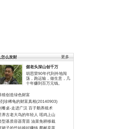
人怎么发财
更多
倔老头深山创千万
胡思荣90年代到外地闯
荡，跑运输，做生意，几
十年赚到百万元钱。
养殖创造绿色财富
经]珍稀龟的财富真相(20140903)
到餐桌-走进广汉
百子鹅养殖术
里养古老大鸟的年轻人
瑶鸡上山
轻型基质容器育苗
油菜免耕移栽
穿裙子的竹姑娘好赚钱
爬树卖茶