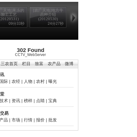
农广天地]果冻的
[农广天地]地方牛
加工工艺
品种介绍
(20120531)
(20120530)
09分33秒
24分27秒
302 Found
CCTV_WebServer
三农首页
栏目
致富
农产品
微博
讯
国际
|
农经
|
人物
|
农村
|
曝光
堂
技术
|
资讯
|
榜样
|
点睛
|
宝典
交易
产品
|
市场
|
行情
|
报价
|
批发