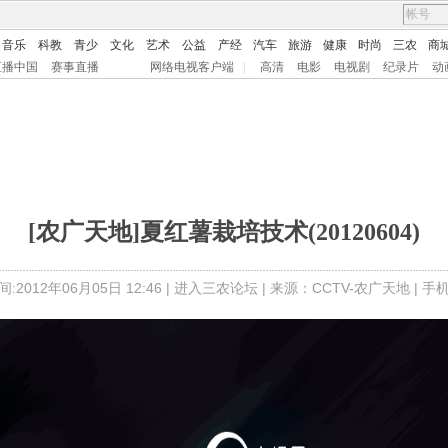
音乐
科教
青少
文化
艺术
公益
产经
汽车
旅游
健康
时尚
三农
商
直播中国
赛事直播
网络电视客户端
|
高清
电影
电视剧
纪录片
动
[农广天地]夏红薯栽培技术(20120604)
:2012年06月05日 12:46 |
进入三农论坛
| 来源：CCTV-农广天地 |
手