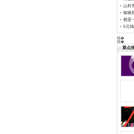
山村养
猕猴
都是
5元
锘�
锘�
重点推