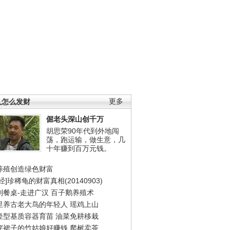
人怎么发财
更多
倔老头深山创千万
胡思荣90年代到外地闯
荡，跑运输，做生意，几
十年赚到百万元钱。
养殖创造绿色财富
经]珍稀龟的财富真相(20140903)
到餐桌-走进广汉
百子鹅养殖术
里养古老大鸟的年轻人
瑶鸡上山
轻型基质容器育苗
油菜免耕移栽
穿裙子的竹姑娘好赚钱
爬树卖茶