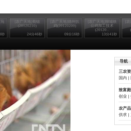
古马
[农广天地]蜀锦
[农广天地]德州扒
[农广天地]聊城铁
[
(20120210)
鸡(20120209)
公鸡加工技术
(20120...
3秒
24分46秒
09分16秒
13分41秒
锘�
导航
三农资
国内
|
致富殿
创业
|
农产品
供求
|