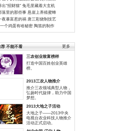
出"招财猫"
兔毛里藏着大玄机
部落里的那些事
悬崖上养殖蜜蜂
一夜暴富惹的祸
唐三彩烧制技艺
钱一个鸡蛋有啥秘密
陶笛的制作
荐 不能不看
更多
三农创业致富榜样
打造中国百姓创业英雄
榜。
2013三农人物推介
推介三农领域典型人物，
弘扬时代旋律，助力中国
梦想。
2013大地之子活动
大地之子——2013中央
电视台农业科技人物推介
活动正式启动。