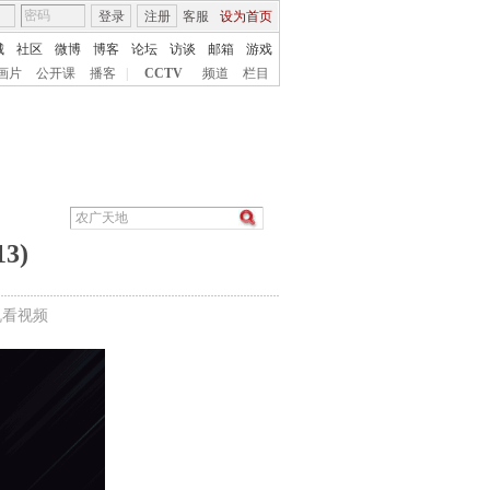
登录
注册
客服
设为首页
城
社区
微博
博客
论坛
访谈
邮箱
游戏
画片
公开课
播客
|
CCTV
频道
栏目
3)
机看视频