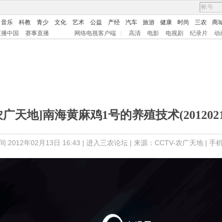
音乐
科教
青少
文化
艺术
公益
产经
汽车
旅游
健康
时尚
三农
商
直播中国
赛事直播
网络电视客户端
|
高清
电影
电视剧
纪录片
动
农广天地]南海黄麻鸡1号的养殖技术(2012021
:2012年02月13日 16:43 |
进入三农论坛
| 来源：CCTV-农广天地 |
手