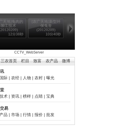
农广天地]兔肉的
[农广天地]新型环
加工技术
保兔舍
(20120209)
(20120209)
12分38秒
10分40秒
302 Found
CCTV_WebServer
三农首页
栏目
致富
农产品
微博
讯
国际
|
农经
|
人物
|
农村
|
曝光
堂
技术
|
资讯
|
榜样
|
点睛
|
宝典
交易
产品
|
市场
|
行情
|
报价
|
批发