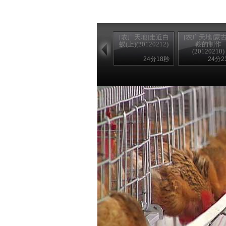
[农广天地]走近白
[农广天地]蒙
蚁(上)(20120212)
鞍的制作
(20120210)
24分18秒
24分2