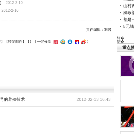
)
2012-2-10
山村养
2012-2-10
猕猴
都是
5元
责任编辑：刘岩
锘�
锘�
接
】【
转发邮件
】【
】
【一键分享
】
重点推
鸡1号的养殖技术
2012-02-13 16:43