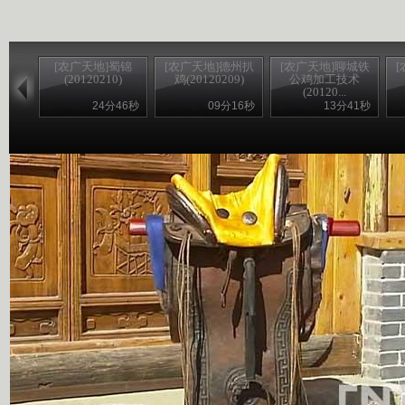
[农广天地]蜀锦
[农广天地]德州扒
[农广天地]聊城铁
(20120210)
鸡(20120209)
公鸡加工技术
(20120...
24分46秒
09分16秒
13分41秒