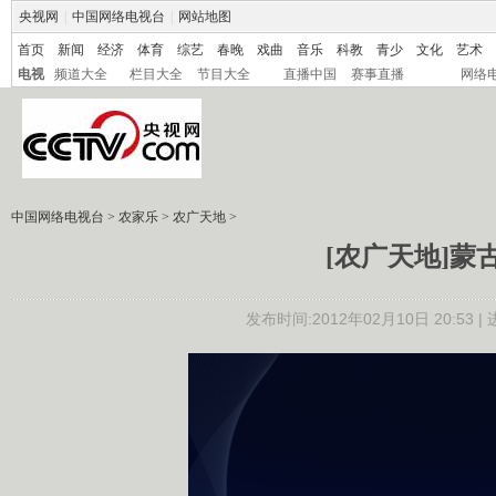
央视网
|
中国网络电视台
|
网站地图
首页
新闻
经济
体育
综艺
春晚
戏曲
音乐
科教
青少
文化
艺术
电视
频道大全
栏目大全
节目大全
直播中国
赛事直播
网络
中国网络电视台
>
农家乐
>
农广天地
>
[农广天地]蒙古马
发布时间:2012年02月10日 20:53 |