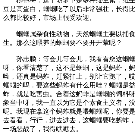
柳艳梅：这个胡萝卜是多种维生素，维生
豆是高蛋白，蝈蝈吃了以后非常强壮，长得
么都比较好，市场上很受欢迎。
蝈蝈属杂食性动物，天然蝈蝈主要以捕食
生。那么这喂养的蝈蝈要不要开开荤呢？
孙志鹏：等会儿等会儿，我看看您这蝈蝈
呀，你看清楚了，这不是蝈蝈，这是蚂蚱，
呦，还真是蚂蚱，赶紧扣上，别让它跑了，
蝈蝈的吗，要这些蚂蚱有什么用哇？蝈蝈是
蚱，就是吃害虫。合着这蚂蚱是蝈蝈的饲料
象当中呀，我一直以为它是个素食主义者，
呢。我现在拿这个蚂蚱就是喂蝈蝈呢，你要
去看看，行行，进去进去，这蝈蝈要吃蚂蚱
一场恶战了，我得瞧瞧去。