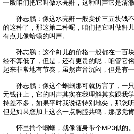
一般咱们把它叫做水亮鼾，这种叫声它是清
孙志鹏：像这水亮鼾一般卖价三五块钱不
的这种了，那这第二种呢，咱们把它叫做鼾
有点儿像蛤蟆的叫声。
孙志鹏：这个鼾儿的价格一般都在一百块
经不算低了，但是，还有更贵的呢，咱管它俗
起来非常地有节奏，虽然声音沉闷，但是有
孙志鹏：像这个蝈蝈那可就厉害了，一只
元钱往上，它的叫声其实在我理解其实跟我
持差不多，如果平时我说话特别地尖，那您
但是如果您加上这么一点胸腔共鸣，那感觉
怀里揣个蝈蝈，就像随身带个MP3似的。