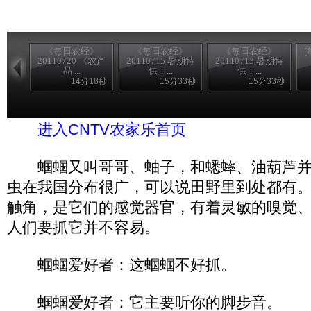
《每日农经》
《每日农经》
《每日农经》
20110720 《农产
20110715 暑期特
20110713 暑期特
品 ...
供：...
供：...
14分18秒
15分33秒
15分33秒
进入CCTV每日农经官网
进入CNTV农家乐首页
蝈蝈又叫哥哥、蚰子，和蟋蟀、油葫芦并
虫在我国分布很广，可以说田野里到处都有
触角，是它们的感觉器官，有着灵敏的嗅觉
人们要抓它并不容易。
蝈蝈爱好者：这蝈蝈不好抓。
蝈蝈爱好者：它主要听你的脚步音。