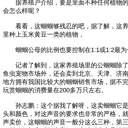
据养殖户介绍，要是里面不种任何植物的
会怎么样呢？
看看，这蝈蝈够残忍的吧，据了解，这养
里种上玉米黄豆一类的植物，
蝈蝈公母的比例也要控制在1:1或1:2最为
记者了解到，这家养殖场里的公蝈蝈除了
鱼虫宠物市场外，还会卖到北京、天津、济
地方拥有我国比较大的蝈蝈销售市场，据不
玩赏蝈蝈的消费量在200多万只左右。
孙志鹏：这个据我了解呀，这卖蝈蝈它是
头和颜色，对这声音的要求也非常的严格，
声卖价，这蝈蝈的声音一般分这么三种，第