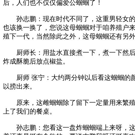
后，人们也不仅仅偏爱公蝈蝈了！
孙志鹏：现在时代不同了，这重男轻女的
也该换一换了，您说这母蝈蝈对于咱养殖户
殖下一代，当然除此之外，这母蝈蝈还有另
厨师长：用盐水直接煮一下，煮一下然后
炸成酥脆后放点椒盐。
厨师 张宁：大约两分钟以后看这蝈蝈的颜
以捞出来。
原来，这雌蝈蝈除了留下一定量用来繁殖
上了我们的餐桌。
孙志鹏：您看这一盘炸蝈蝈端上来呀，这