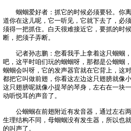
蝈蝈爱好者：抓它的时候必须要轻。你离
道你在这儿呢，它一听见，它就下去了，必
须得一把抓住。白天很难接近它，要抓的时
断，把须子弄断。
记者孙志鹏：您看我手上拿着这只蝈蝈，
吧，这平时咱们玩的蝈蝈呀，那都是公蝈蝈
蝈蝈会叫呀，它的发声器官就在它背上，这
都把它叫做前翅，你看这左边这只翅膀就像
这只翅膀呢就像小提琴的琴身，左右在一块
动听悦耳的声音了。
公蝈蝈在前翅附近有发音器，通过左右两
生理结构不同，母蝈蝈没有发生器，所以也
的叫声了。