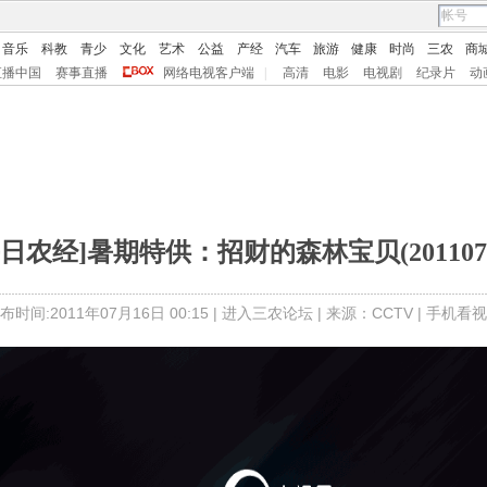
音乐
科教
青少
文化
艺术
公益
产经
汽车
旅游
健康
时尚
三农
商
直播中国
赛事直播
网络电视客户端
|
高清
电影
电视剧
纪录片
动
每日农经]暑期特供：招财的森林宝贝(2011071
布时间:2011年07月16日 00:15 |
进入三农论坛
| 来源：CCTV |
手机看视