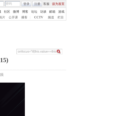
登录
注册
客服
设为首页
城
社区
微博
博客
论坛
访谈
邮箱
游戏
画片
公开课
播客
|
CCTV
频道
栏目
5)
频