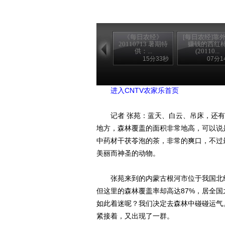
《每日农经》
[每日农经]靠
20110713 暑期特
赚钱的西红
供：...
(20110...
15分33秒
07分1
进入CCTV每日农经官网
进入CNTV农家乐首页
记者 张苑：蓝天、白云、吊床，还有
地方，森林覆盖的面积非常地高，可以说
中药材干茯苓泡的茶，非常的爽口，不过
美丽而神圣的动物。
张苑来到的内蒙古根河市位于我国北纬50-
但这里的森林覆盖率却高达87%，居全
如此着迷呢？我们决定去森林中碰碰运气
紧接着，又出现了一群。