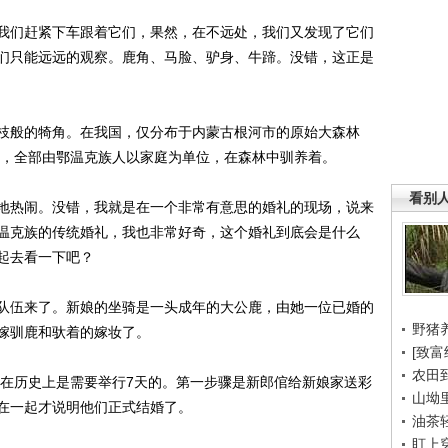
们赶紧下车跟着它们，果然，在不远处，我们又发现了它们
们只能远远的观察。鹿角、马脸、驴身、牛蹄。没错，这正是
般的犄角。在我国，仅分布于内蒙古根河市的原始大森林
头，全部由鄂温克族人以家庭为单位，在森林中驯养着。
看别
热闹。没错，我就是在一个非常有意思的婚礼的现场，说来
温克族的传统婚礼，我也非常好奇，这个婚礼到底会是什么
起去看一下吧？
伍来了。新娘的坐骑是一头成年的大公鹿，由她一位已婚的
野猪
嫁驯鹿和驮着的嫁妆了。
[致富
农田
在历史上是需要举行7天的。第一步骤是新郎倌给新娘家送彩
山坳
在一起才说明他们正式结婚了。
油茶
盯上