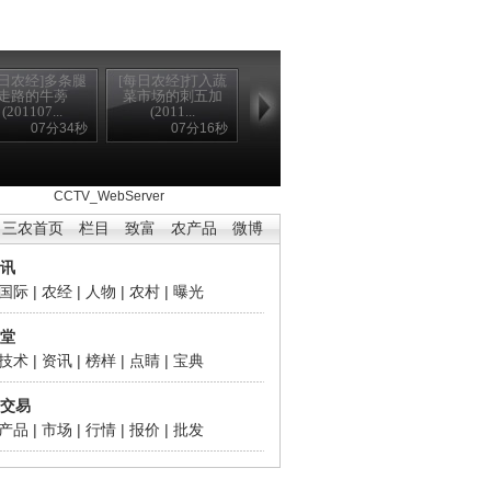
每日农经]多条腿
[每日农经]打入蔬
走路的牛蒡
菜市场的刺五加
(201107...
(2011...
07分34秒
07分16秒
302 Found
CCTV_WebServer
三农首页
栏目
致富
农产品
微博
讯
国际
|
农经
|
人物
|
农村
|
曝光
堂
技术
|
资讯
|
榜样
|
点睛
|
宝典
交易
产品
|
市场
|
行情
|
报价
|
批发