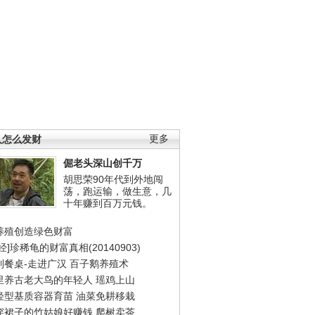
人怎么发财
更多
倔老头深山创千万
胡思荣90年代到外地闯
荡，跑运输，做生意，几
十年赚到百万元钱。
养殖创造绿色财富
经]珍稀龟的财富真相(20140903)
到餐桌-走进广汉
百子鹅养殖术
里养古老大鸟的年轻人
瑶鸡上山
轻型基质容器育苗
油菜免耕移栽
穿裙子的竹姑娘好赚钱
爬树卖茶