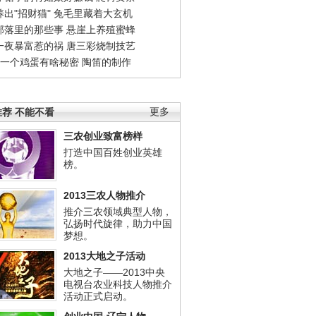
出"招财猫"
兔毛里藏着大玄机
部落里的那些事
悬崖上养殖蜜蜂
一夜暴富惹的祸
唐三彩烧制技艺
钱一个鸡蛋有啥秘密
陶笛的制作
荐 不能不看
更多
三农创业致富榜样
打造中国百姓创业英雄
榜。
2013三农人物推介
推介三农领域典型人物，
弘扬时代旋律，助力中国
梦想。
2013大地之子活动
大地之子——2013中央
电视台农业科技人物推介
活动正式启动。