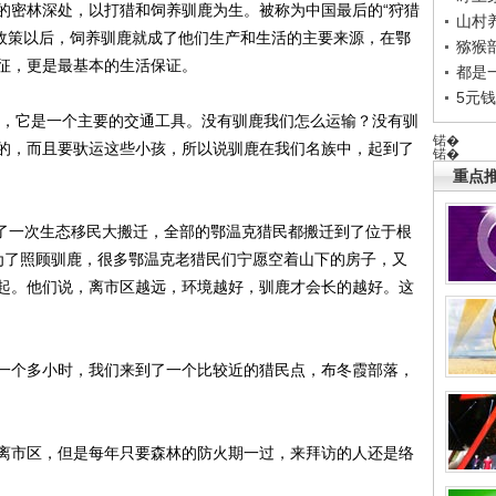
密林深处，以打猎和饲养驯鹿为生。被称为中国最后的“狩猎
山村养
禁猎政策以后，饲养驯鹿就成了他们生产和生活的主要来源，在鄂
猕猴
征，更是最基本的生活保证。
都是
5元
，它是一个主要的交通工具。没有驯鹿我们怎么运输？没有驯
锘�
的，而且要驮运这些小孩，所以说驯鹿在我们名族中，起到了
锘�
重点推
了一次生态移民大搬迁，全部的鄂温克猎民都搬迁到了位于根
为了照顾驯鹿，很多鄂温克老猎民们宁愿空着山下的房子，又
起。他们说，离市区越远，环境越好，驯鹿才会长的越好。这
个多小时，我们来到了一个比较近的猎民点，布冬霞部落，
市区，但是每年只要森林的防火期一过，来拜访的人还是络