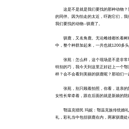
这是不是就是我们要找的那种动物？我
的同伴。因为怕走的太近，吓跑它们，我
我们要找的动物--驯鹿了。
驯鹿，又名角鹿。无论雌雄都长着树枝
中，整个种群加起来，一共也就1200多
张苑：怎么样，这个现场是不是非常地
特别的巧，我今天到这里正好赶上一个鄂
样？会不会看到美丽的驯鹿呢？那咱们一
张苑，别只顾着拍照，你看，送亲的队
女性长辈牵着，跟在后面的就是新娘的陪
鄂温克猎民 玛妮：鄂温克族传统婚礼
礼，彩礼当中包括驯鹿在内，两家驯鹿处