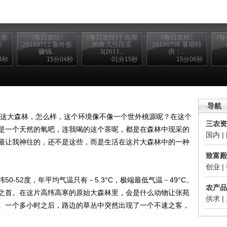
外形
《每日农经》
[每日农经]千岛湖
《每日农经》
[
柿
20110712 靠外形
的鱼儿分段卖
20110708 暑期特
赚钱...
3(2011...
供：...
4秒
15分04秒
01分15秒
15分06秒
锘�
导航
这大森林，怎么样，这个环境像不像一个世外桃源呢？在这个
三农资
是一个天然的氧吧，连我喝的这个茶呢，都是在森林中现采的
国内
|
最让我神往的，还不是这些，而是生活在这片大森林中的一种
致富殿
创业
|
52度，年平均气温只有－5.3°C，极端最低气温－49°С。
农产品
国之首。在这片高纬高寒的原始大森林里，会是什么动物让张苑
供求
|
。一个多小时之后，路边的草丛中突然出现了一个不速之客，