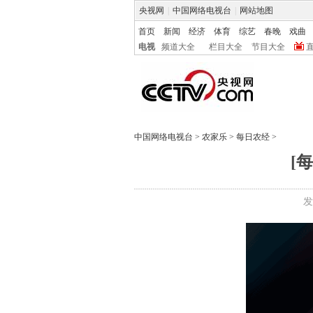
央视网
|
中国网络电视台
|
网站地图
首页
新闻
经济
体育
综艺
春晚
戏曲
电视
频道大全
栏目大全
节目大全
中国网络电视台
>
农家乐
>
每日农经
>
[
发