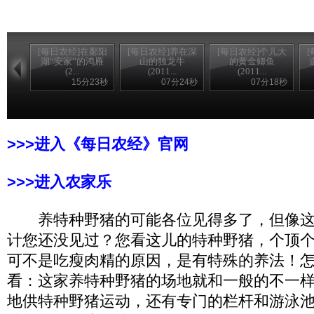
[每日农经]在鄱阳
[每日农经]养在深
[每日农经]个儿大
湖“安家”的鸿雁
山的独龙牛
的黄金鲫鱼
(2...
(2011...
(2011...
15分23秒
07分24秒
07分18秒
>>>进入《每日农经》官网
>>>进入农家乐
养特种野猪的可能各位见得多了，但像这
计您还没见过？您看这儿的特种野猪，个顶
可不是吃瘦肉精的原因，是有特殊的养法！
看：这家养特种野猪的场地就和一般的不一
地供特种野猪运动，还有专门的栏杆和游泳