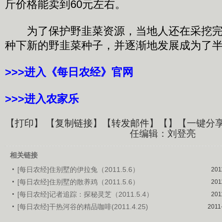
斤价格能卖到60元左右。
为了保护野韭菜资源，当地人还在采挖完
种下新的野韭菜种子，并逐渐地发展成为了
>>>进入《每日农经》官网
>>>进入农家乐
【
打印
】 【
复制链接
】【
转发邮件
】【
】
【一键分
任编辑：刘登亮
相关链接
[每日农经]住别墅的伊拉兔（2011.5.6）
201
[每日农经]住别墅的散养鸡（2011.5.6）
201
[每日农经]记者追踪：探秘灵芝（2011.5.4）
201
[每日农经]干热河谷的精品咖啡(2011.4.25)
2011