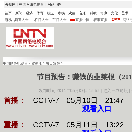
央视网
|
中国网络电视台
|
网站地图
首页
新闻
经济
体育
综艺
春晚
戏曲
音乐
科教
青少
文化
艺术
电视
频道大全
栏目大全
节目大全
直播中国
赛事直播
网络
中国网络电视台
>
农家乐
>
每日农经
>
节目预告：赚钱的韭菜根（2011.
发布时间:2011年05月09日 15:53 |
进入三农论坛
|
首播：
CCTV-7 05月10日 21:47
观看入口
重播：
CCTV-7 05月11日 13:22