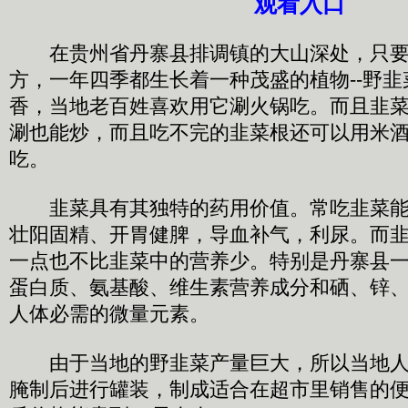
观看入口
在贵州省丹寨县排调镇的大山深处，只要
方，一年四季都生长着一种茂盛的植物--野
香，当地老百姓喜欢用它涮火锅吃。而且韭
涮也能炒，而且吃不完的韭菜根还可以用米
吃。
韭菜具有其独特的药用价值。常吃韭菜能
壮阳固精、开胃健脾，导血补气，利尿。而
一点也不比韭菜中的营养少。特别是丹寨县
蛋白质、氨基酸、维生素营养成分和硒、锌
人体必需的微量元素。
由于当地的野韭菜产量巨大，所以当地人
腌制后进行罐装，制成适合在超市里销售的