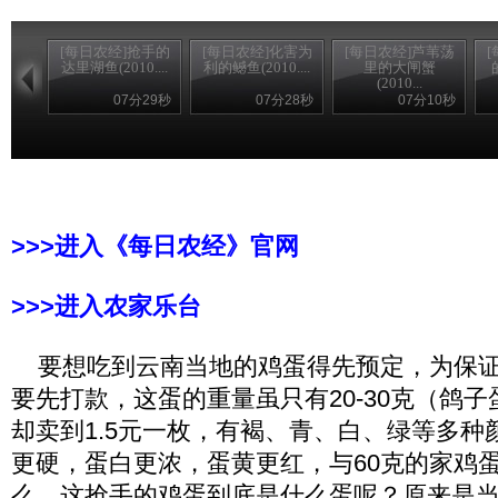
[每日农经]抢手的
[每日农经]化害为
[每日农经]芦苇荡
达里湖鱼(2010....
利的鳡鱼(2010....
里的大闸蟹
(2010...
07分29秒
07分28秒
07分10秒
>>>进入《每日农经》官网
>>>进入农家乐台
要想吃到云南当地的鸡蛋得先预定，为保证
要先打款，这蛋的重量虽只有20-30克（鸽
却卖到1.5元一枚，有褐、青、白、绿等多种
更硬，蛋白更浓，蛋黄更红，与60克的家鸡
么，这抢手的鸡蛋到底是什么蛋呢？原来是