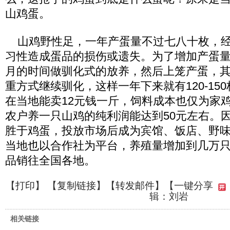
山鸡蛋。
山鸡野性足，一年产蛋量不过七八十枚，经
习性造成蛋品的损伤或遗失。为了增加产蛋量
月的时间做驯化式的放养，然后上笼产蛋，
重方式继续驯化，这样一年下来就有120-15
在当地能卖12元钱一斤，饲料成本也仅为家
农户养一只山鸡的纯利润能达到50元左右。
胜于鸡蛋，投放市场后成为宾馆、饭店、野
当地也以合作社为平台，养殖量增加到几万
品销往全国各地。
【
打印
】 【
复制链接
】【
转发邮件
】
【一键分享
辑：刘岩
相关链接