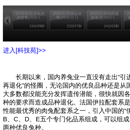
[科技苑]住进龟池
[科技苑]黑猪运动
[科技苑]养鸽四项
的贵客(2010.1...
秀(2010.11.1)
新改进(2010.1...
24分09秒
23分57秒
24分03秒
进入[科技苑]>>
长期以来，国内养兔业一直没有走出“引
再退化”的怪圈，无论国内的优良品种还是从
大多数都没能充分发挥遗传潜能，很快就因
种的要求而造成品种退化。法国伊拉配套系
性能最优秀的肉兔配套系之一，引入中国的“伊
B、C、D、E五个专门化品系组成，可以组
两种优良兔种。