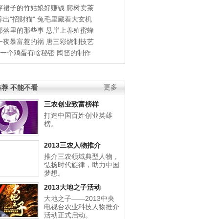
穿裙子的竹姑娘好赚钱
爬树卖茶
出"招财猫"
兔毛里藏着大玄机
部落里的那些事
悬崖上养殖蜜蜂
一夜暴富惹的祸
唐三彩烧制技艺
钱一个鸡蛋有啥秘密
陶笛的制作
荐 不能不看
更多
三农创业致富榜样
打造中国百姓创业英雄
榜。
2013三农人物推介
推介三农领域典型人物，
弘扬时代旋律，助力中国
梦想。
2013大地之子活动
大地之子——2013中央
电视台农业科技人物推介
活动正式启动。