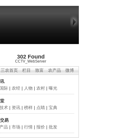
302 Found
CCTV_WebServer
三农首页
栏目
致富
农产品
微博
讯
国际
|
农经
|
人物
|
农村
|
曝光
堂
技术
|
资讯
|
榜样
|
点睛
|
宝典
交易
产品
|
市场
|
行情
|
报价
|
批发