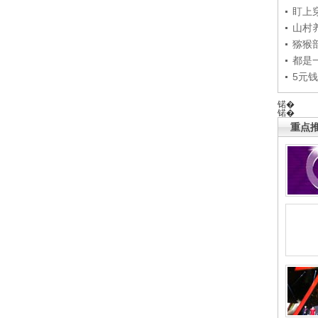
盯上
山村养
猕猴
都是
5元
锘�
锘�
重点推