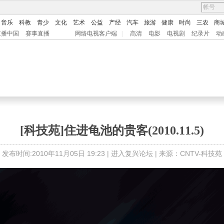
音乐
科教
青少
文化
艺术
公益
产经
汽车
旅游
健康
时尚
三农
商
直播中国
赛事直播
网络电视客户端
|
高清
电影
电视剧
纪录片
动
[科技苑]住进龟池的贵客(2010.11.5)
发布时间:2010年11月05日 19:23 |
进入复兴论坛
| 来源：CNTV-科技苑