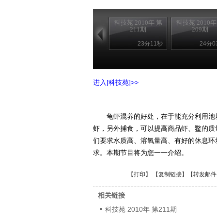
科技苑 2010年 第
科技苑 2010年
211期
209期
23分11秒
24分0
进入[科技苑]>>
龟虾混养的好处，在于能充分利用池塘
虾，另外捕食，可以提高商品虾、鳖的质
们要求水质高、溶氧量高、有好的休息环
求。本期节目将为您一一介绍。
【
打印
】 【
复制链接
】【
转发邮件
相关链接
科技苑 2010年 第211期