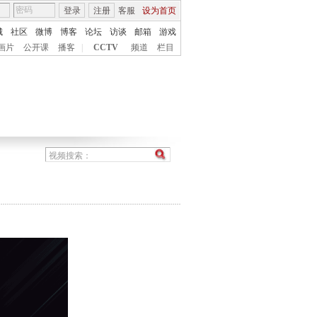
登录
注册
客服
设为首页
城
社区
微博
博客
论坛
访谈
邮箱
游戏
画片
公开课
播客
|
CCTV
频道
栏目