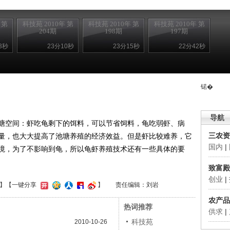
 第
科技苑 2010年 第
科技苑 2010年 第
科技苑 2010年 第
204期
198期
197期
3秒
23分10秒
23分15秒
22分42秒
锘�
导航
空间：虾吃龟剩下的饵料，可以节省饲料，龟吃弱虾、病
三农资
量，也大大提高了池塘养殖的经济效益。但是虾比较难养，它
国内
|
境，为了不影响到龟，所以龟虾养殖技术还有一些具体的要
致富殿
创业
|
】
【一键分享
】
责任编辑：刘岩
农产品
热词推荐
供求
|
科技苑
2010-10-26