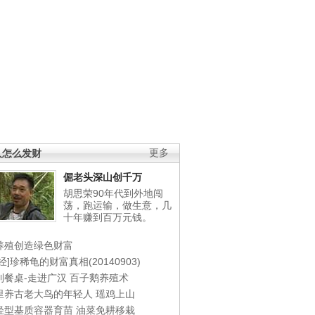
人怎么发财
更多
倔老头深山创千万
胡思荣90年代到外地闯
荡，跑运输，做生意，几
十年赚到百万元钱。
养殖创造绿色财富
经]珍稀龟的财富真相(20140903)
到餐桌-走进广汉
百子鹅养殖术
里养古老大鸟的年轻人
瑶鸡上山
轻型基质容器育苗
油菜免耕移栽