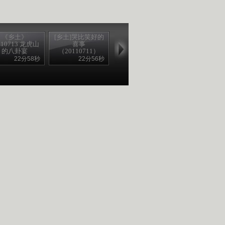
《乡土》
[乡土]哭比笑好的
110713 龙虎山
喜事
的八卦宴
（20110711）
22分58秒
22分56秒