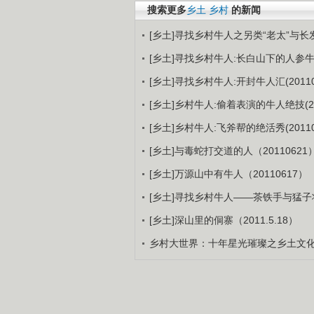
搜索更多
乡土
乡村
的新闻
[乡土]寻找乡村牛人之另类“老太”与长发
[乡土]寻找乡村牛人:长白山下的人参牛人(
[乡土]寻找乡村牛人:开封牛人汇(20110
[乡土]乡村牛人:偷着表演的牛人绝技(201
[乡土]乡村牛人:飞斧帮的绝活秀(20110
[乡土]与毒蛇打交道的人（20110621
[乡土]万源山中有牛人（20110617）
[乡土]寻找乡村牛人——茶铁手与猛子将（
[乡土]深山里的侗寨（2011.5.18）
乡村大世界：十年星光璀璨之乡土文化