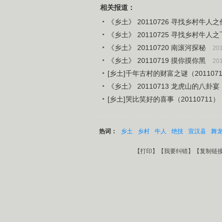
相关报道：
《乡土》 20110726 寻找乡村牛
《乡土》 20110725 寻找乡村牛
《乡土》 20110720 南滚河探秘
201
《乡土》 20110719 摸你摸你黑
201
[乡土]千年古村的财富之谜（201107
《乡土》 20110713 龙虎山的八卦宴
[乡土]哭比笑好的喜事（20110711）
热词：
乡土
乡村
牛人
绝技
宣汉县
舞
【
打印
】【
我要纠错
】【
复制链