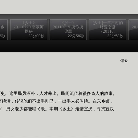
《乡土》
《乡土》
[乡土]千年古村的
找乡
20110720 南滚河
20110719 摸你摸
财富之谜
20
探秘
你黑
（20110...
3秒
23分00秒
22分58秒
22分58秒
锘�
历史。这里民风淳朴，人才辈出。民间流传着很多奇人的故事。
各有绝活，传说他们不出手则已，一出手人必叫绝。在东乡镇，
之乡，男女老少都能唱民歌。本期《乡土》走进宣汉，寻找宣汉