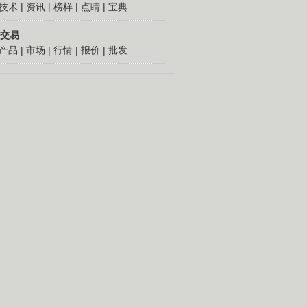
技术
|
资讯
|
榜样
|
点睛
|
宝典
交易
产品
|
市场
|
行情
|
报价
|
批发
人怎么发财
更多
倔老头深山创千万
胡思荣90年代到外地闯
荡，跑运输，做生意，几
十年赚到百万元钱。