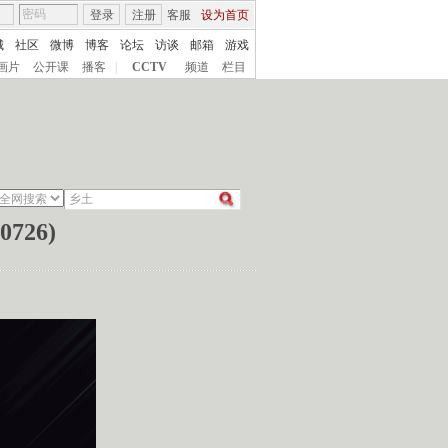
登录
注册
客服
设为首页
城
社区
微博
博客
论坛
访谈
邮箱
游戏
画片
公开课
播客
|
CCTV
频道
栏目
26)