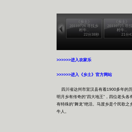
《乡土》
《乡土》
20110726 寻找乡
20110725 寻
村牛...
村牛...
22分38秒
21分4
>>>>>>进入农家乐
>>>>>>进入《乡土》官方网站
四川省达州市宣汉县有着1900多年的
明月乡有传奇的“四大地王”，四位老头
有特殊的“舞龙”绝活。马渡乡是个民歌
牛人。