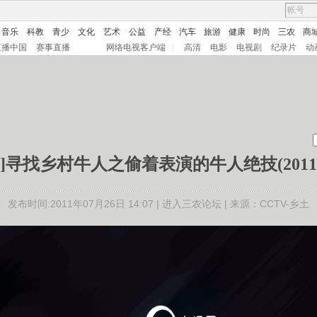
音乐
科教
青少
文化
艺术
公益
产经
汽车
旅游
健康
时尚
三农
商
直播中国
赛事直播
网络电视客户端
|
高清
电影
电视剧
纪录片
动
]寻找乡村牛人之偷着表演的牛人绝技(201107
发布时间:2011年07月26日 14:07 |
进入三农论坛
| 来源：CCTV-乡土