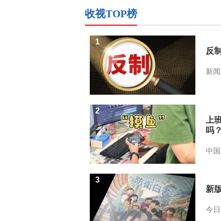
收视TOP榜
1
反
新闻
2
上
吗
中国
3
新
今日