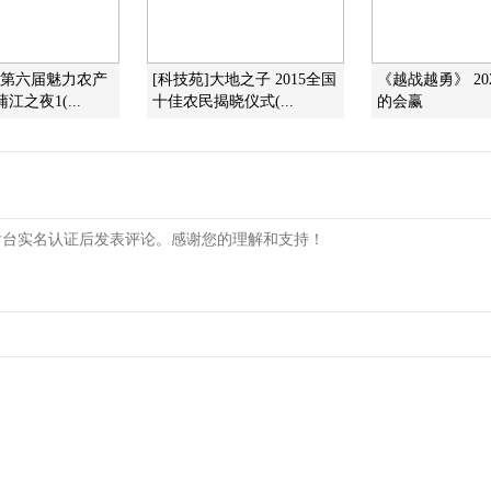
]第六届魅力农产
[科技苑]大地之子 2015全国
《越战越勇》 202
江之夜1(...
十佳农民揭晓仪式(...
的会赢