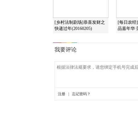
[乡村法制剧场]恭喜发财之
[每日农经
快递过年(20160205)
品嘉年华 蒲