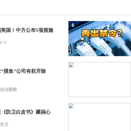
6
制美国！中方公布5项措施
1+1
7
班“摸鱼”公司有权开除
？
法治观察
8
版《防卫白皮书》藏祸心
关注