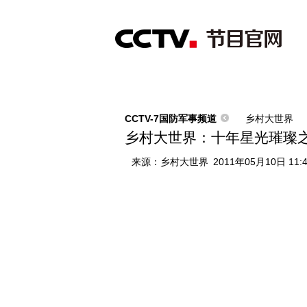
首页
直播
节目单
综合
新闻
财经
综艺
中文国际
体
CCTV-7国防军事频道
乡村大世界
乡村大世界：十年星光璀璨之
来源：
乡村大世界
2011年05月10日 11: