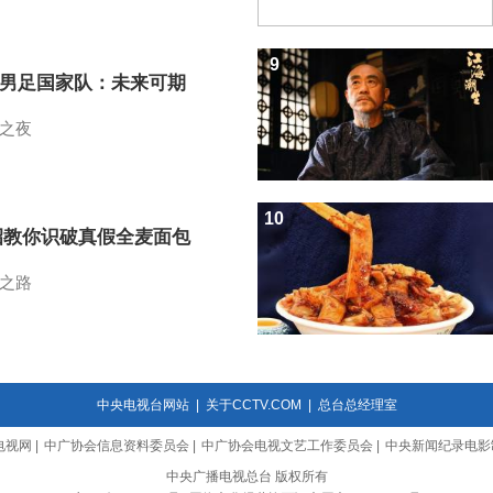
9
7男足国家队：未来可期
之夜
10
招教你识破真假全麦面包
之路
中央电视台网站
|
关于CCTV.COM
|
总台总经理室
电视网
|
中广协会信息资料委员会
|
中广协会电视文艺工作委员会
|
中央新闻纪录电影
中央广播电视总台 版权所有