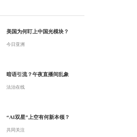
2011-05-10 11:28:01
乡村大世界：感言与祝福
[乡村之最（二）]
美国为何盯上中国光模块？
今日亚洲
2011-05-10 11:27:54
我们的新农村：趣味修兔
毛比赛[浙江余姚·天华村]
暗语引流？午夜直播间乱象
2011-05-10 11:27:32
法治在线
乡村大世界：《乡村大世
界》十年来一起走过的二
人转演员[乡村之最
（二）]
2011-05-10 11:26:24
“AI双星”上空有何新本领？
乡村大世界：乡村游戏之
王[乡村之最（二）]
共同关注