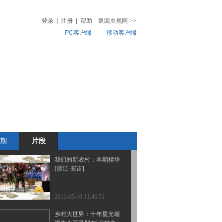
异道具吹出各种音乐[浙
江·安吉]
登录
|
注册
|
帮助
返回央视网
>>
PC客户端
移动客户端
2011-05-10 11:53:41
我们的新农村：精彩龙狮
音
热榜
表演《欢天喜地》[浙江·
微视频
安吉]
儿
音乐
体育赛事
农业农村
2011-05-10 11:52:00
我们的新农村：安吉白茶
的传说[浙江·安吉]
期
片段
2011-05-10 11:51:22
我们的新农村：本期精华
[浙江·安吉]
2011-05-10 11:46:51
乡村大世界：十年星光璀