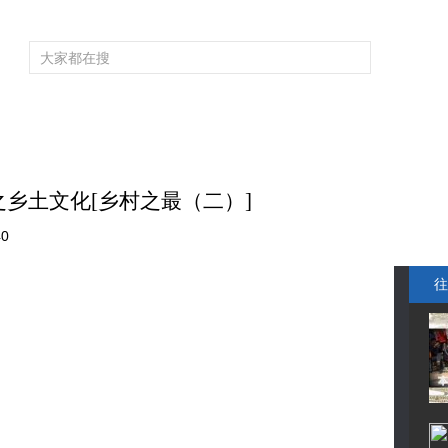
频道大全
栏目大全
片库
4K专区
听
育
电影
国防军事
电视剧
纪录
科教
戏曲
社会与法
少
乡土文化[乡村之最（二）]
40
往