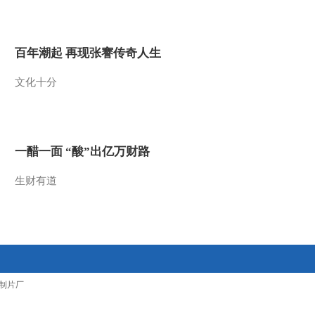
2011-05-10 11:25:36
乡村大世界：小毕特色二
百年潮起 再现张謇传奇人生
人转版的主持[乡村之最
（二）]
文化十分
2011-05-10 11:24:18
我们的新农村：趣味缠线
圈游戏[浙江余姚·天华村]
一醋一面 “酸”出亿万财路
2011-05-10 11:23:42
生财有道
我们的新农村：天华村民
齐联欢上演徒手抓鱼[浙
江余姚·天华村]
2011-05-10 11:22:59
我们的新农村：刘刚、阿
制片厂
伟爆笑戏曲秀[浙江余姚·
天华村]