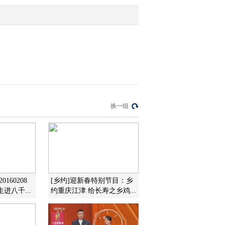
2011-05-10 11:39:13
乡村大世界：小毕倾情演
唱《乡里乡亲》[乡村之
最（二）]
2011-05-10 11:35:35
乡村大世界：《乡村大世
换一组
界》十年来的艰辛历程
[乡村之最（二）]
2011-05-10 11:34:44
乡村大世界：程野最折腾
表演乐翻观众[乡村之最
（二）]
160208
[乡约]迎新春特别节目：乡
进八千...
约重庆江津 给长寿之乡鸡...
2011-05-10 11:32:57
乡村大世界：最能较劲的
牛人[乡村之最（二）]