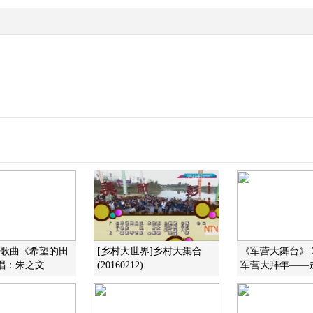
]歌曲《希望的田
[乡村大世界]乡村大集合
《军营大舞台》 20
唱：朱之文
(20160212)
军营大拜年——走