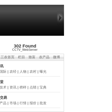
302 Found
CCTV_WebServer
三农首页
栏目
致富
农产品
微博
讯
国际
|
农经
|
人物
|
农村
|
曝光
堂
技术
|
资讯
|
榜样
|
点睛
|
宝典
交易
产品
|
市场
|
行情
|
报价
|
批发