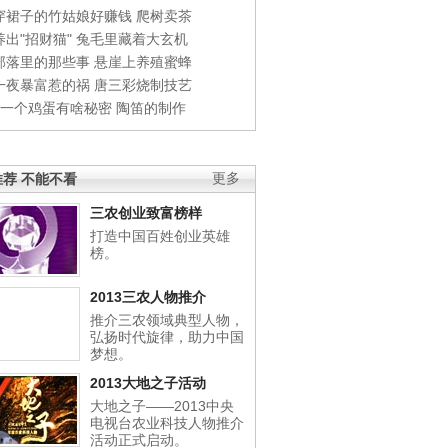
穿裙子的竹姑娘好赚钱
爬树卖茶
出"招财猫"
兔毛里藏着大玄机
部落里的那些事
悬崖上养殖蜜蜂
一夜暴富惹的祸
唐三彩烧制技艺
钱一个鸡蛋有啥秘密
陶笛的制作
荐 不能不看
更多
三农创业致富榜样
打造中国百姓创业英雄
榜。
2013三农人物推介
推介三农领域典型人物，
弘扬时代旋律，助力中国
梦想。
2013大地之子活动
大地之子——2013中央
电视台农业科技人物推介
活动正式启动。