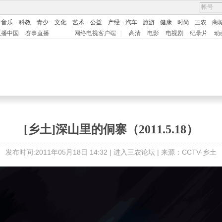
音乐
科教
青少
文化
艺术
公益
产经
汽车
旅游
健康
时尚
三农
商
直播中国
赛事直播
网络电视客户端
|
高清
电影
电视剧
纪录片
动
[乡土]深山里的侗寨（2011.5.18）
发布时间:2011年05月18日 14:32 |
进入三农论坛
| 来源：CCTV-乡土