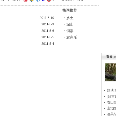
热词推荐
乡土
2011-5-10
深山
2011-5-9
）
侗寨
2011-5-6
农家乐
2011-5-5
2011-5-4
看别
野猪
[致富
农田
山坳
油茶