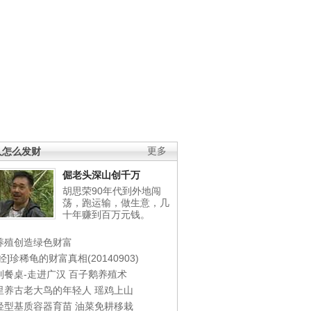
人怎么发财
更多
倔老头深山创千万
胡思荣90年代到外地闯
荡，跑运输，做生意，几
十年赚到百万元钱。
养殖创造绿色财富
经]珍稀龟的财富真相(20140903)
到餐桌-走进广汉
百子鹅养殖术
里养古老大鸟的年轻人
瑶鸡上山
轻型基质容器育苗
油菜免耕移栽