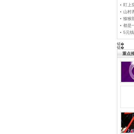
盯上
山村养
猕猴
都是
5元
锘�
锘�
重点推