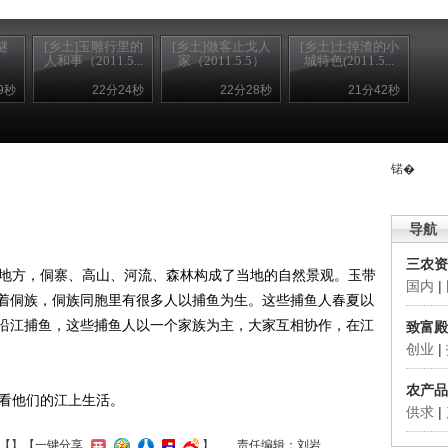
谜
[乡土]玉雕行里的
[乡土]做客止戈人
[乡土]土掉渣的小
）
人和事（2011.5...
家（2011.5.5）
城特色(2011.5...
9秒
22分24秒
22分28秒
21分42秒
锘�
导航
三农资
地方，侗寨、高山、河流、森林构成了当地的自然景观。玉带
国内
|
着侗族，侗族同胞里有很多人以捕鱼为生。这些捕鱼人春夏以
沿江捕鱼，这些捕鱼人以一个家族为主，大家互相协作，在江
致富殿
创业
|
农产品
看他们的江上生活。
供求
|
【
】
【一键分享
】
责任编辑：刘岩