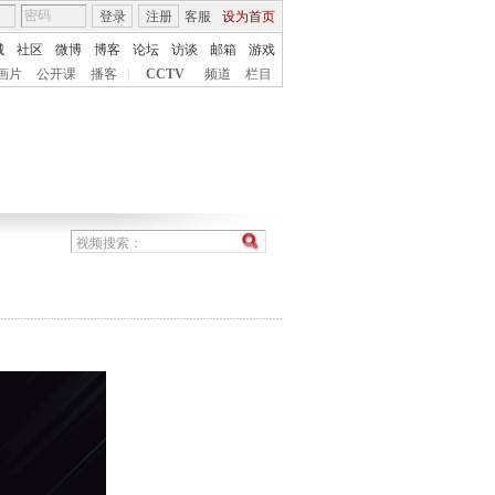
登录
注册
客服
设为首页
城
社区
微博
博客
论坛
访谈
邮箱
游戏
画片
公开课
播客
|
CCTV
频道
栏目