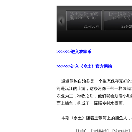
[乡土]恋爱中的游
[乡土]鬼洞之
戏（2011.5.10）
（2011.5.9
21分56秒
22分2
>>>>>>进入农家乐
>>>>>>进入《乡土》官方网站
通道侗族自治县是一个生态保存完好的
河是沅江的上游，这条河像玉带一样缠绕
农业为主，秋收之后，他们就会划着小船
面上捕鱼，构成了一幅幅乡村水墨画。
本期《乡土》随着玉带河上的捕鱼人，
【
打印
】 【
复制链接
】【
转发邮件
】