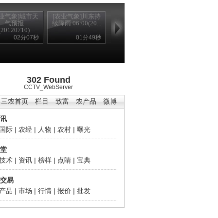
农业气象]城市天
[农业气象]川东持
气预报
续降雨 06:00(20...
(20120710)
02分07秒
01分49秒
302 Found
CCTV_WebServer
三农首页
栏目
致富
农产品
微博
讯
国际
|
农经
|
人物
|
农村
|
曝光
堂
技术
|
资讯
|
榜样
|
点睛
|
宝典
交易
产品
|
市场
|
行情
|
报价
|
批发