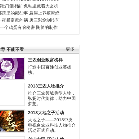
出"招财猫"
兔毛里藏着大玄机
部落里的那些事
悬崖上养殖蜜蜂
一夜暴富惹的祸
唐三彩烧制技艺
钱一个鸡蛋有啥秘密
陶笛的制作
荐 不能不看
更多
三农创业致富榜样
打造中国百姓创业英雄
榜。
2013三农人物推介
推介三农领域典型人物，
弘扬时代旋律，助力中国
梦想。
2013大地之子活动
大地之子——2013中央
电视台农业科技人物推介
活动正式启动。