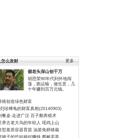
人怎么发财
更多
倔老头深山创千万
胡思荣90年代到外地闯
荡，跑运输，做生意，几
十年赚到百万元钱。
养殖创造绿色财富
经]珍稀龟的财富真相(20140903)
到餐桌-走进广汉
百子鹅养殖术
里养古老大鸟的年轻人
瑶鸡上山
轻型基质容器育苗
油菜免耕移栽
穿裙子的竹姑娘好赚钱
爬树卖茶