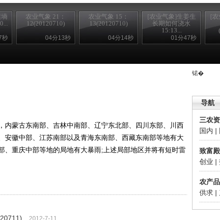
壤墒
农业气象 21：
农业气象 15：
[农业气象]生姜生
[
...
12(20120710)
13(20120710)
长期如何浇水
15:13...
7秒
04分13秒
04分14秒
01分47秒
锘�
导航
三农资
内蒙古东南部、吉林中南部、辽宁东北部、四川东部、川西
国内
|
、安徽中部、江苏南部以及青海东南部、西藏东南部等地有大
部、重庆中部等地的局地有大暴雨;上述局部地区并将有短时雷
致富殿
创业
|
农产品
供求
|
0711)
2012-7-11