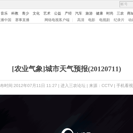
音乐
科教
青少
文化
艺术
公益
产经
汽车
旅游
健康
时尚
三农
商
直播中国
赛事直播
网络电视客户端
|
高清
电影
电视剧
纪录片
动
[农业气象]城市天气预报(20120711)
布时间:2012年07月11日 11:27 |
进入三农论坛
| 来源：CCTV |
手机看视