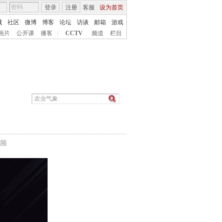
登录
注册
客服
设为首页
城
社区
微博
博客
论坛
访谈
邮箱
游戏
画片
公开课
播客
|
CCTV
频道
栏目
频