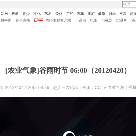
音乐
科教
青少
文化
艺术
公益
产经
汽车
旅游
健康
时尚
三农
商
直播中国
赛事直播
网络电视客户端
|
高清
电影
电视剧
纪录片
动
[农业气象]谷雨时节 06:00（20120420）
:2012年04月20日 08:56 |
进入三农论坛
| 来源：CCTV-农业气象 |
手