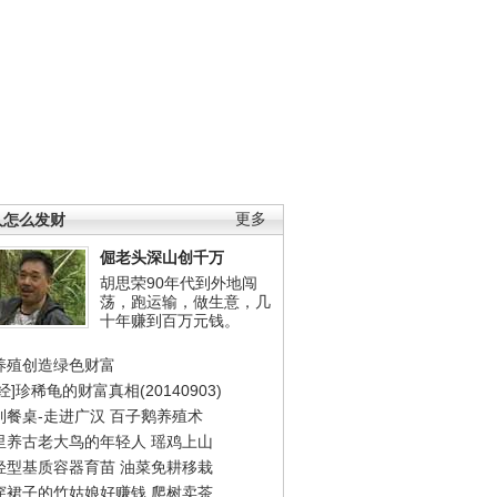
人怎么发财
更多
倔老头深山创千万
胡思荣90年代到外地闯
荡，跑运输，做生意，几
十年赚到百万元钱。
养殖创造绿色财富
经]珍稀龟的财富真相(20140903)
到餐桌-走进广汉
百子鹅养殖术
里养古老大鸟的年轻人
瑶鸡上山
轻型基质容器育苗
油菜免耕移栽
穿裙子的竹姑娘好赚钱
爬树卖茶