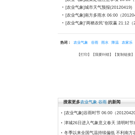
[农业气象]城市天气预报(20120419)
[农业气象]南方多雨水 06:00（20120
[农业气象]“两栖农民”创双赢 21:12（2
热词：
农业气象
谷雨
雨水
降温
农家乐
【
打印
】【
我要纠错
】【
复制链接
】
搜索更多
农业气象
谷雨
的新闻
[农业气象]谷雨时节 06:00（2012042
津城26日进入气象意义春天 清明时节
冬季以来全国气温持续偏低 不利南方