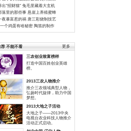
出"招财猫"
兔毛里藏着大玄机
部落里的那些事
悬崖上养殖蜜蜂
一夜暴富惹的祸
唐三彩烧制技艺
钱一个鸡蛋有啥秘密
陶笛的制作
荐 不能不看
更多
三农创业致富榜样
打造中国百姓创业英雄
榜。
2013三农人物推介
推介三农领域典型人物，
弘扬时代旋律，助力中国
梦想。
2013大地之子活动
大地之子——2013中央
电视台农业科技人物推介
活动正式启动。