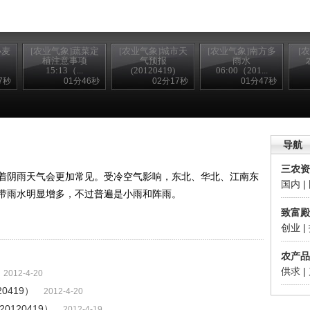
小麦
[农业气象]蔬菜定
[农业气象]城市天
[农业气象]南方多
[
植注意事项
气预报
雨水
15:13（...
(20120419)
06:00（201...
7秒
01分46秒
02分17秒
01分47秒
锘�
导航
三农资
阴雨天气会更加常见。受冷空气影响，东北、华北、江南东
国内
|
带雨水明显增多，不过普遍是小雨和阵雨。
致富殿
创业
|
农产品
供求
|
2012-4-20
0419）
2012-4-20
0120419）
2012-4-19