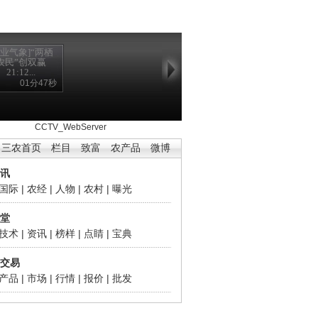
农业气象]“两栖
农民”创双赢
21:12...
01分47秒
302 Found
CCTV_WebServer
三农首页
栏目
致富
农产品
微博
讯
国际
|
农经
|
人物
|
农村
|
曝光
堂
技术
|
资讯
|
榜样
|
点睛
|
宝典
交易
产品
|
市场
|
行情
|
报价
|
批发