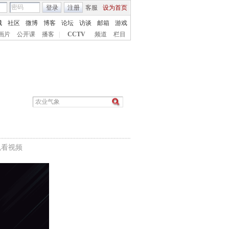
登录
注册
客服
设为首页
城
社区
微博
博客
论坛
访谈
邮箱
游戏
画片
公开课
播客
|
CCTV
频道
栏目
机看视频