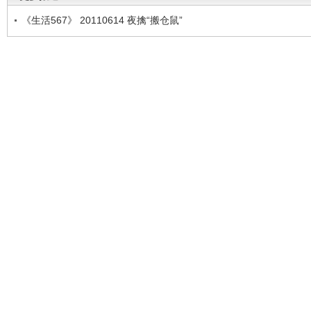
《生活567》 20110614 夜擒“搬仓鼠”