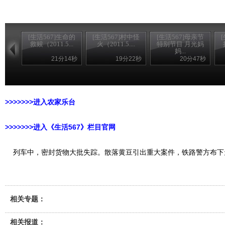
[生活567]生命的
[生活567]村中怪
[生活567]母亲节
救赎（2011.5...
火（2011.5....
特别节目 月光妈
妈...
21分14秒
19分22秒
20分47秒
>>>>>>>进入农家乐台
>>>>>>>进入《生活567》栏目官网
列车中，密封货物大批失踪。散落黄豆引出重大案件，铁路警方布下
相关专题：
相关报道：