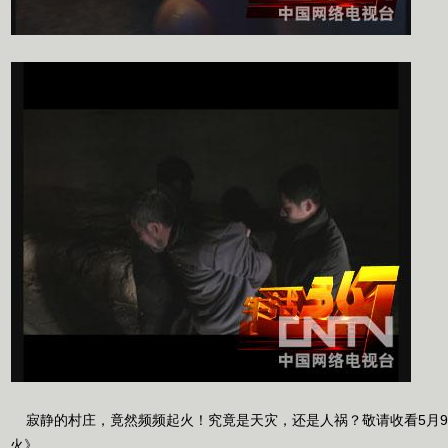
寂静的村庄，竟然频频起火！究竟是天灾，还是人祸？敬请收看5月9日1
火》。