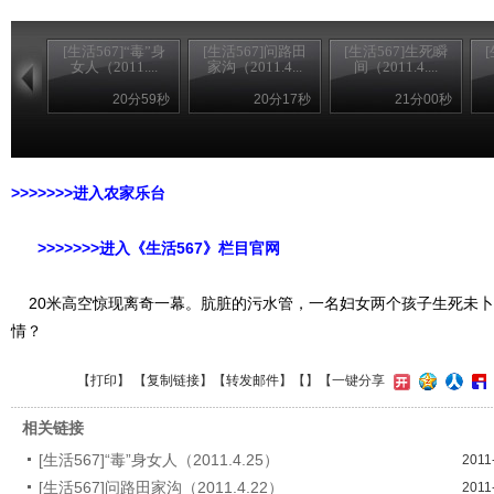
[生活567]“毒”身
[生活567]问路田
[生活567]生死瞬
女人（2011....
家沟（2011.4...
间（2011.4....
20分59秒
20分17秒
21分00秒
>>>>>>>进入农家乐台
>>>>>>>进入《生活567》栏目官网
20米高空惊现离奇一幕。肮脏的污水管，一名妇女两个孩子生死未卜
情？
【
打印
】 【
复制链接
】【
转发邮件
】【
】
【一键分享
相关链接
[生活567]“毒”身女人（2011.4.25）
2011
[生活567]问路田家沟（2011.4.22）
2011