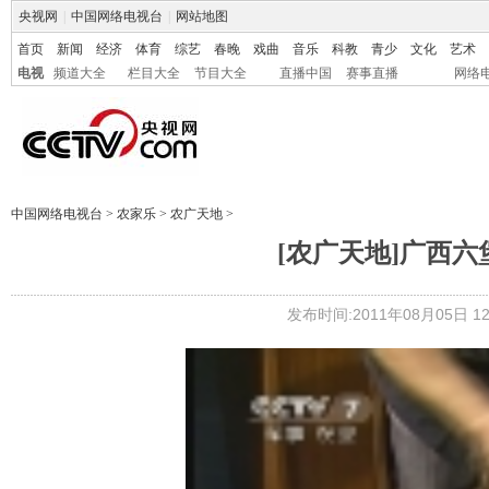
央视网
|
中国网络电视台
|
网站地图
首页
新闻
经济
体育
综艺
春晚
戏曲
音乐
科教
青少
文化
艺术
电视
频道大全
栏目大全
节目大全
直播中国
赛事直播
网络
中国网络电视台
>
农家乐
>
农广天地
>
[农广天地]广西六堡
发布时间:2011年08月05日 12: