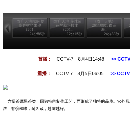
[农广天地]如何提
[农广天地]芽球菊
《农广天地》
高枣树坐果率
苣的栽培技术
20110801 白蕉
（201...
（201...
海...
24分58秒
12分15秒
24分38秒
首播：
CCTV-7 8月4日14:48
>> CC
重播：
CCTV-7 8月5日06:05
>> CCT
六堡茶属黑茶类，因独特的制作工艺，而形成了独特的品质。它外形
浓，有槟榔味，耐久藏，越陈越好。