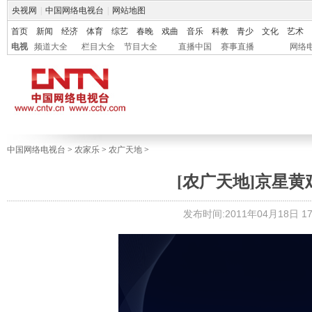
央视网
|
中国网络电视台
|
网站地图
首页
新闻
经济
体育
综艺
春晚
戏曲
音乐
科教
青少
文化
艺术
电视
频道大全
栏目大全
节目大全
直播中国
赛事直播
网络
中国网络电视台
>
农家乐
>
农广天地
>
[农广天地]京星黄鸡
发布时间:2011年04月18日 17: