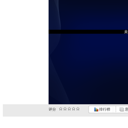
未
评分
排行榜
意