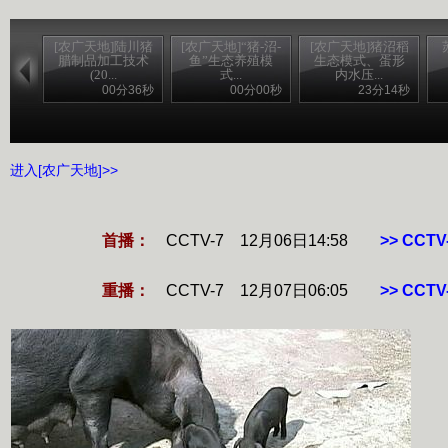
[农广天地]陆川猪
[农广天地]“猪-沼-
[农广天地]猪沼稻
腊制品加工技术
鱼”生态养殖模
生态模式、蛋形
(20...
式...
内水压...
00分36秒
00分00秒
23分14秒
进入[农广天地]>>
首播：
CCTV-7 12月06日14:58
>> CC
重播：
CCTV-7 12月07日06:05
>> CC