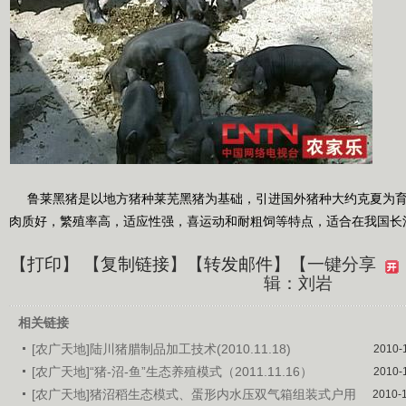
鲁莱黑猪是以地方猪种莱芜黑猪为基础，引进国外猪种大约克夏为育
肉质好，繁殖率高，适应性强，喜运动和耐粗饲等特点，适合在我国长
【
打印
】 【
复制链接
】【
转发邮件
】
【一键分享
辑：刘岩
相关链接
[农广天地]陆川猪腊制品加工技术(2010.11.18)
2010-
[农广天地]“猪-沼-鱼”生态养殖模式（2011.11.16）
2010-
[农广天地]猪沼稻生态模式、蛋形内水压双气箱组装式户用
2010-