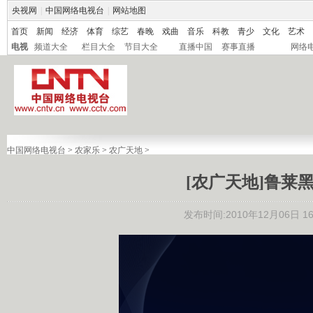
央视网
|
中国网络电视台
|
网站地图
首页
新闻
经济
体育
综艺
春晚
戏曲
音乐
科教
青少
文化
艺术
电视
频道大全
栏目大全
节目大全
直播中国
赛事直播
网络
中国网络电视台
>
农家乐
>
农广天地
>
[农广天地]鲁莱黑猪
发布时间:2010年12月06日 16: