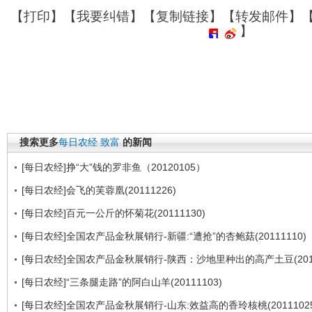
【
打印
】【
我要纠错
】【
复制链接
】【
转发邮件
】
】
搜索更多
每日农经
致富
的新闻
[每日农经]挣“大”钱的罗非鱼（20120105）
[每日农经]会飞的芙蓉凰(20111226)
[每日农经]百元一公斤的怀菊花(20111130)
[每日农经]全国农产品金秋展销行-新疆:“遭抢”的杏鲍菇(20111110)
[每日农经]全国农产品金秋展销行-陕西：沙地里种出的高产土豆(2011
[每日农经]“三条腿走路”的阿白山羊(20111103)
[每日农经]全国农产品金秋展销行-山东:效益高的香玲核桃(20111025