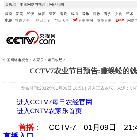
央视网
|
中国网络电视台
|
网站地图
首页
新闻
经济
体育
综艺
春晚
戏曲
音乐
科教
青少
文化
艺术
电视
频道大全
栏目大全
节目大全
直播中国
赛事直播
网络
中国网络电视台
>
农家乐
>
每日农经
>
CCTV7农业节目预告:赚蜈蚣的钱(20
发布时间:2012年01月06日 16:51 |
进入三农论坛
| 来源：CN
进入CCTV7每日农经官网
进入CNTV农家乐首页
首播：
CCTV-7 01月09日 21:
直播入口