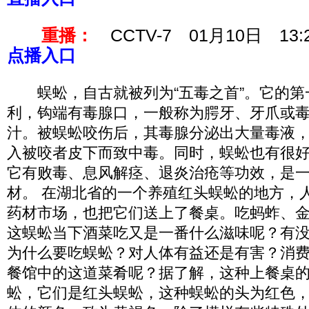
重播：
CCTV-7 01月10日 13:
点播入口
蜈蚣，自古就被列为“五毒之首”。它的第
利，钩端有毒腺口，一般称为腭牙、牙爪或
汁。被蜈蚣咬伤后，其毒腺分泌出大量毒液
入被咬者皮下而致中毒。同时，蜈蚣也有很
它有败毒、息风解痉、退炎治疮等功效，是
材。 在湖北省的一个养殖红头蜈蚣的地方，
药材市场，也把它们送上了餐桌。吃蚂蚱、
这蜈蚣当下酒菜吃又是一番什么滋味呢？有
为什么要吃蜈蚣？对人体有益还是有害？消
餐馆中的这道菜肴呢？据了解，这种上餐桌
蚣，它们是红头蜈蚣，这种蜈蚣的头为红色