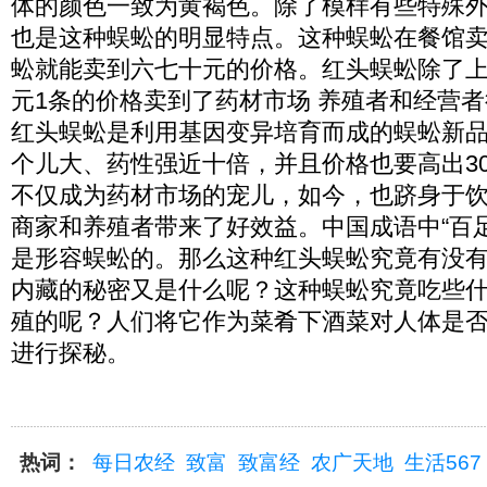
体的颜色一致为黄褐色。除了模样有些特殊外
也是这种蜈蚣的明显特点。这种蜈蚣在餐馆卖
蚣就能卖到六七十元的价格。红头蜈蚣除了上
元1条的价格卖到了药材市场 养殖者和经营
红头蜈蚣是利用基因变异培育而成的蜈蚣新
个儿大、药性强近十倍，并且价格也要高出30
不仅成为药材市场的宠儿，如今，也跻身于
商家和养殖者带来了好效益。中国成语中“百
是形容蜈蚣的。那么这种红头蜈蚣究竟有没
内藏的秘密又是什么呢？这种蜈蚣究竟吃些
殖的呢？人们将它作为菜肴下酒菜对人体是
进行探秘。
热词：
每日农经
致富
致富经
农广天地
生活567