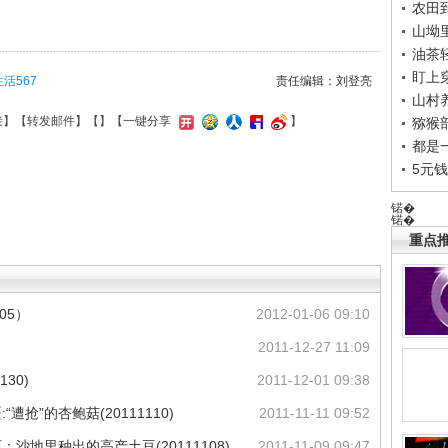
农田
山坳
油茶
盯上
生活567
责任编辑：刘登亮
山村养
接
】【
转发邮件
】【
】
【一键分享
】
猕猴
都是
5元
锘�
锘�
重点推
05）
2012-01-06 09:10
2011-12-27 11:09
30)
2011-12-01 09:38
遭抢”的杏鲍菇(20111110)
2011-11-11 09:52
沙地里种出的高产土豆(20111108)
2011-11-09 09:47