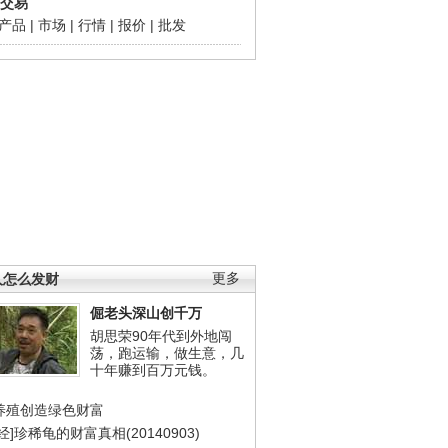
交易
产品
|
市场
|
行情
|
报价
|
批发
人怎么发财
更多
倔老头深山创千万
胡思荣90年代到外地闯
荡，跑运输，做生意，几
十年赚到百万元钱。
养殖创造绿色财富
经]珍稀龟的财富真相(20140903)