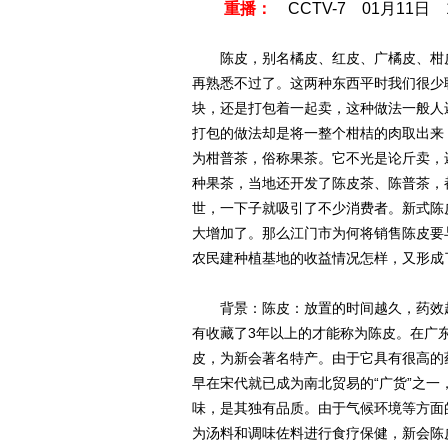
重播：
CCTV-7 01月11日 1
陈皮，别名橘皮、红皮、广橘皮、柑皮
再熟悉不过了。这两种东西平时我们很少
块，还是打包着一起卖，这种做法一般人
打包的做法却是将一整个柑桔的肉取出来
为柑普茶，俗称果茶。它不光是论斤卖，
种果茶，当地还开发了陈皮茶、陈普茶，
世，一下子就吸引了不少消费者。新式陈
大增加了。那么江门市为何将销售陈皮要
农民建种植基地的收益情况怎样，又形成
背景：陈皮：放置的时间越久，药效越
有收藏了3年以上的才能称为陈皮。在广
皮，为新会著名特产。由于它具有很高的
早在宋代就已成为南北贸易的“广货”之
味，是其独有品质。由于气候环境等方面
为汤料和调味佐料进行食疗保健，新会陈