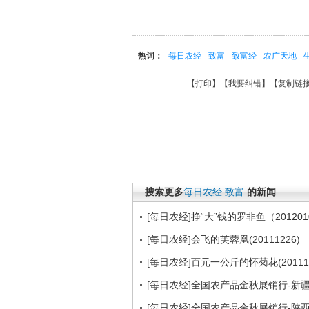
热词：
每日农经
致富
致富经
农广天地
【
打印
】【
我要纠错
】【
复制链
搜索更多
每日农经
致富
的新闻
[每日农经]挣“大”钱的罗非鱼（201201
[每日农经]会飞的芙蓉凰(20111226)
[每日农经]百元一公斤的怀菊花(201111
[每日农经]全国农产品金秋展销行-新疆:“
[每日农经]全国农产品金秋展销行-陕西：