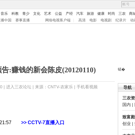
音乐
科教
青少
文化
艺术
公益
产经
汽车
旅游
健康
时尚
三农
商
直播中国
赛事直播
网络电视客户端
|
高清
电影
电视剧
纪录片
动
告:赚钱的新会陈皮(20120110)
锘�
0 |
进入三农论坛
| 来源：CNTV-农家乐 |
手机看视频
导航
三农资
国内
|
致富殿
1:57
>> CCTV-7直播入口
创业
|