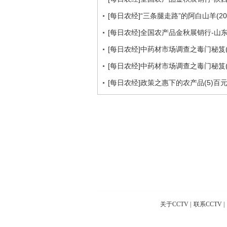
[每日农经]“三条腿走路”的阿白山羊(201
[每日农经]全国农产品金秋展销行-山东:效
[每日农经]中药材市场调查之毒门秘笈(4)蝎
[每日农经]中药材市场调查之毒门秘笈(3)蟾
[每日农经]政策之惠下的农产品(5)百元一
关于CCTV
|
联系CCTV
|