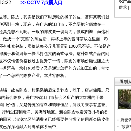
农产品
3:22
>> CCTV-7点播入口
供求
|
等。陈皮，其实是我们平时所吃的橘子的皮。普洱茶我们就
联系到一块，现在，在广东的江门市，不光要把它俩放在一
还真是想不到呢。一般的陈皮要一切两刀，做成四瓣，而这种
，做成一个“完整”的陈皮后，再将上等的普洱茶放在里面，称
还有礼盒包装，卖价从每公斤几百元到1000元不等。不仅是这
都属于和普洱茶一块儿打包卖的新式做法。这种新式产品的问
皮不仅销售价格较过去提升了一倍，陈皮的市场份额也随之大
与普洱茶一块打包着卖？又是通过怎样的方式加工出的，带动
了一个怎样的陈皮产业。本片将解析。
看别
强，故名陈皮。柑果采摘后先是剥皮，晾干，密封储藏。只
东的新会陈皮，是广东省江门市新会区所产的大红柑的干果
药用价值，又是传统的香料和调味佳品，所以向来享有盛誉。
一，行销全国和南洋、美洲等地区。新会陈皮散发芳香扑鼻的香
的因素，港澳地区的消费者已经需要并习惯了使用新会陈皮作
野猪
皮已深深地融入到粤菜体系当中。
[致富