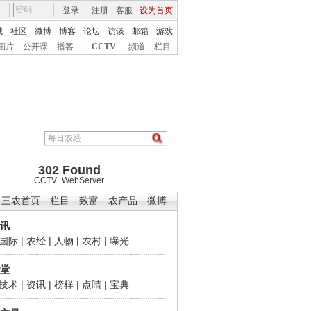
登录
注册
客服
设为首页
城
社区
微博
博客
论坛
访谈
邮箱
游戏
画片
公开课
播客
|
CCTV
频道
栏目
302 Found
CCTV_WebServer
三农首页
栏目
致富
农产品
微博
讯
国际
|
农经
|
人物
|
农村
|
曝光
堂
技术
|
资讯
|
榜样
|
点睛
|
宝典