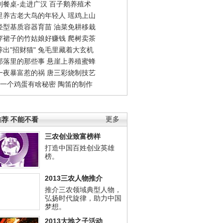
到餐桌-走进广汉
百子鹅养殖术
里养古老大鸟的年轻人
瑶鸡上山
轻型基质容器育苗
油菜免耕移栽
穿裙子的竹姑娘好赚钱
爬树卖茶
出"招财猫"
兔毛里藏着大玄机
部落里的那些事
悬崖上养殖蜜蜂
一夜暴富惹的祸
唐三彩烧制技艺
钱一个鸡蛋有啥秘密
陶笛的制作
荐 不能不看
更多
三农创业致富榜样
打造中国百姓创业英雄
榜。
2013三农人物推介
推介三农领域典型人物，
弘扬时代旋律，助力中国
梦想。
2013大地之子活动