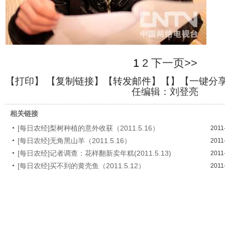
1
2
下一页>>
【
打印
】 【
复制链接
】【
转发邮件
】【
】
【一键分
任编辑：刘登亮
相关链接
[每日农经]梨树种植的意外收获（2011.5.16）
2011
[每日农经]无角黑山羊（2011.5.16）
2011
[每日农经]记者调查：花样翻新卖年糕(2011.5.13)
2011
[每日农经]买不到的黄壳鱼（2011.5.12）
2011