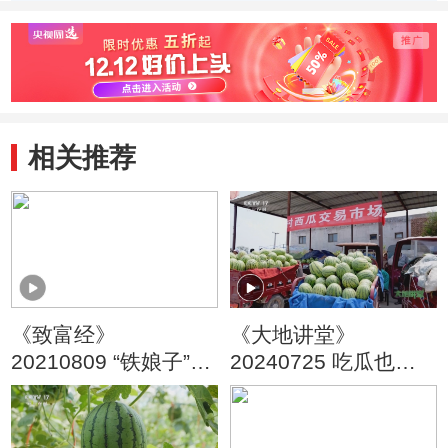
(2011.5.19)
相关推荐
《致富经》
《大地讲堂》
20210809 “铁娘子”卖
20240725 吃瓜也说
梨记
瓜（1）