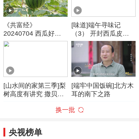
《共富经》
[味道]端午寻味记
20240704 西瓜好吃
（3） 开封西瓜皮薄
全在瓤上
汁多、瓤沙脆甜
[山水间的家第三季]梨
[端牢中国饭碗]北方木
树高度有讲究 撒贝宁
耳的南下之路
身高优势尽显
换一批
央视榜单