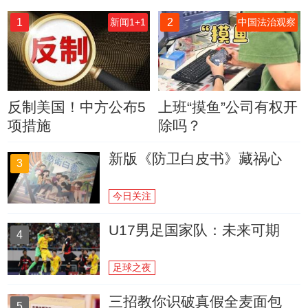
1
2
新闻1+1
中国法治观察
反制美国！中方公布5
上班“摸鱼”公司有权开
项措施
除吗？
新版《防卫白皮书》藏祸心
3
今日关注
U17男足国家队：未来可期
4
足球之夜
三招教你识破真假全麦面包
5