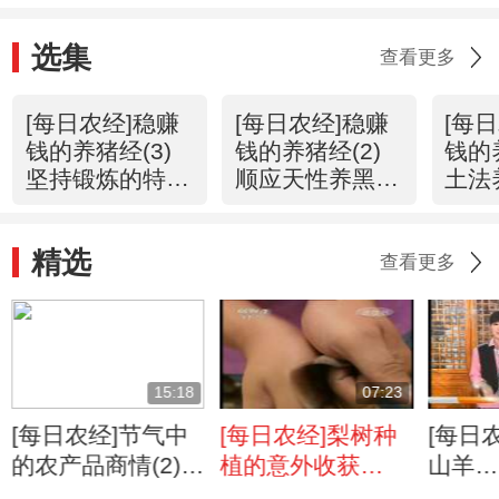
选集
查看更多
[每日农经]稳赚
[每日农经]稳赚
[每
钱的养猪经(3)
钱的养猪经(2)
钱的
坚持锻炼的特种
顺应天性养黑猪
土法
野猪
(20110616)
猪(20
(20110617)
精选
查看更多
15:18
07:23
[每日农经]节气中
[每日农经]梨树种
[每日
的农产品商情(2)驯
植的意外收获
山羊
养的鹧鸪
（2011.5.16）
（2011