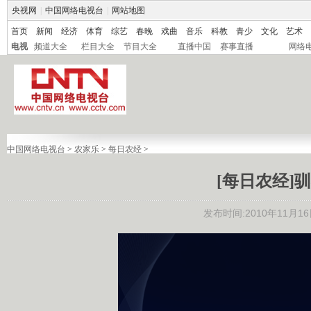
央视网
|
中国网络电视台
|
网站地图
首页
新闻
经济
体育
综艺
春晚
戏曲
音乐
科教
青少
文化
艺术
电视
频道大全
栏目大全
节目大全
直播中国
赛事直播
网络
中国网络电视台
>
农家乐
>
每日农经
>
[每日农经]驯养
发布时间:2010年11月16日 