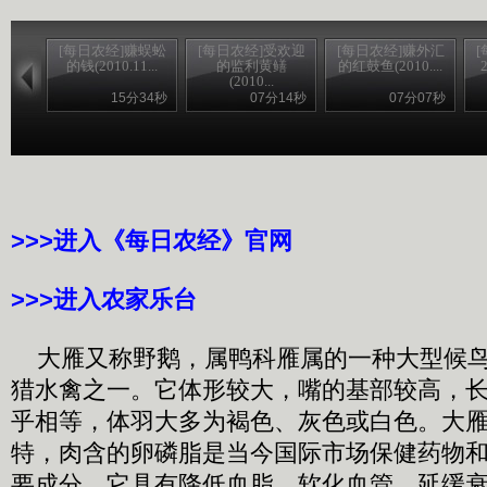
[每日农经]赚蜈蚣
[每日农经]受欢迎
[每日农经]赚外汇
的钱(2010.11...
的监利黄鳝
的红鼓鱼(2010....
(2010...
15分34秒
07分14秒
07分07秒
>>>进入《每日农经》官网
>>>进入农家乐台
大雁又称野鹅，属鸭科雁属的一种大型候鸟
猎水禽之一。它体形较大，嘴的基部较高，
乎相等，体羽大多为褐色、灰色或白色。大
特，肉含的卵磷脂是当今国际市场保健药物
要成分，它具有降低血脂、软化血管、延缓