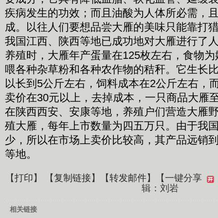
疾病发生的功效；而且油酸为人体所必需，
成。以往人们要想品尝大雁的美味只能靠打
我国江西、陕西等地已成功地对大雁进行了
养殖时，大雁年产蛋量在125枚左右，食物
喂各种杂草粉和各种农作物的秸秆。它生长比
以长到5公斤左右，饲料成本在2公斤左右，
卖价在30元以上，去掉成本，一只商品大雁至
在陕西西安、安康等地，养殖户们营造大雁
殖大雁，每年上市数量为四五万只。由于我
少，所以在市场上卖价比较高，其产品远销
等地。
【
打印
】 【
复制链接
】【
转发邮件
】
【一键分享
辑：刘岩
相关链接