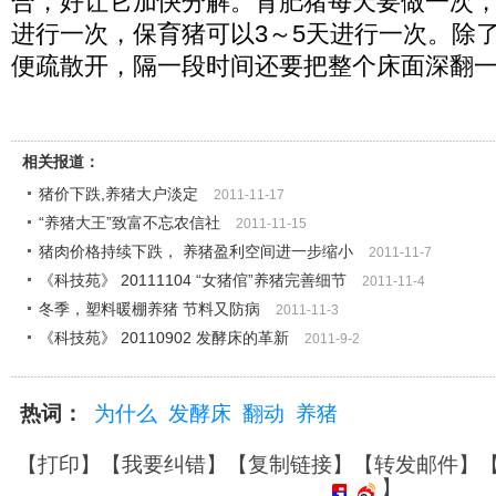
合，好让它加快分解。育肥猪每天要做一次，
进行一次，保育猪可以3～5天进行一次。除
便疏散开，隔一段时间还要把整个床面深翻
相关报道：
猪价下跌,养猪大户淡定
2011-11-17
“养猪大王”致富不忘农信社
2011-11-15
猪肉价格持续下跌， 养猪盈利空间进一步缩小
2011-11-7
《科技苑》 20111104 “女猪倌”养猪完善细节
2011-11-4
冬季，塑料暖棚养猪 节料又防病
2011-11-3
《科技苑》 20110902 发酵床的革新
2011-9-2
热词：
为什么
发酵床
翻动
养猪
【
打印
】【
我要纠错
】【
复制链接
】【
转发邮件
】
】