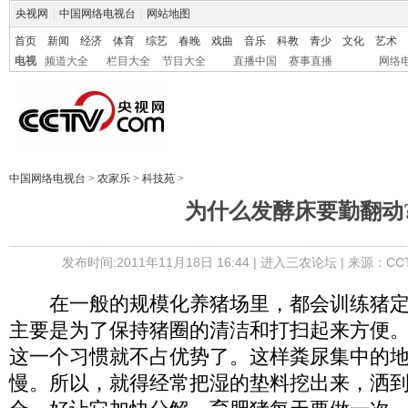
央视网
|
中国网络电视台
|
网站地图
首页
新闻
经济
体育
综艺
春晚
戏曲
音乐
科教
青少
文化
艺术
电视
频道大全
栏目大全
节目大全
直播中国
赛事直播
网络
中国网络电视台
>
农家乐
>
科技苑
>
为什么发酵床要勤翻动
发布时间:2011年11月18日 16:44 |
进入三农论坛
| 来源：CC
在一般的规模化养猪场里，都会训练猪定
主要是为了保持猪圈的清洁和打扫起来方便
这一个习惯就不占优势了。这样粪尿集中的
慢。所以，就得经常把湿的垫料挖出来，洒