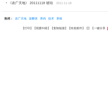
《农广天地》 20111118 琥珀
2011-11-18
热词：
农广天地
发酵床
养鸡
技术
养殖
【
打印
】【
我要纠错
】【
复制链接
】【
转发邮件
】【
】
【一键分享