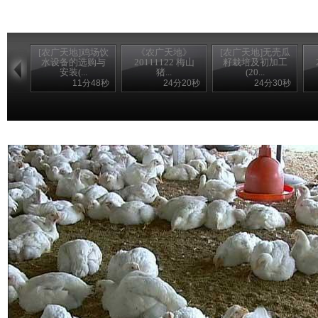
[农广天地]鸡场饮
《农广天地》
[农广天地]无壳瓜
水设备的选购与
20111122 梅山
籽栽培及初加工
安装(...
猪...
(20...
11分48秒
24分20秒
24分30秒