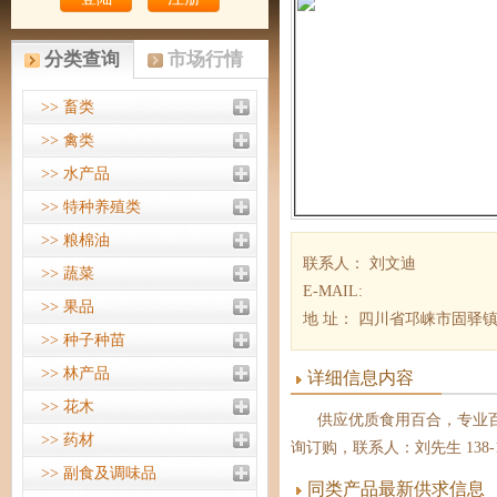
分类查询
市场行情
>> 畜类
>> 禽类
>> 水产品
>> 特种养殖类
>> 粮棉油
联系人： 刘文迪
>> 蔬菜
E-MAIL:
>> 果品
地 址： 四川省邛崃市固驿
>> 种子种苗
>> 林产品
详细信息内容
>> 花木
供应优质食用百合，专业百
>> 药材
询订购，联系人：刘先生 138-1144-
>> 副食及调味品
同类产品最新供求信息