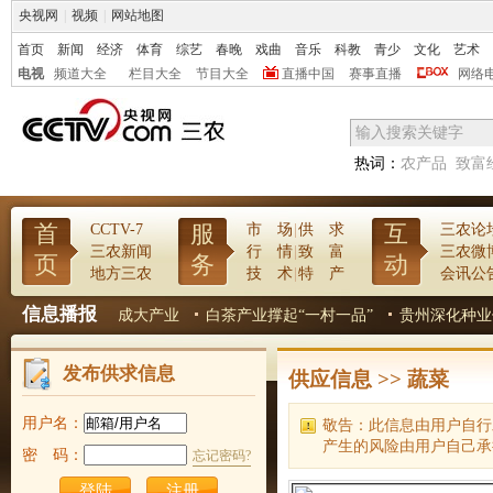
央视网
|
视频
|
网站地图
首页
新闻
经济
体育
综艺
春晚
戏曲
音乐
科教
青少
文化
艺术
电视
频道大全
栏目大全
节目大全
直播中国
赛事直播
网络
热词：
农产品
致富
首
服
互
CCTV-7
市 场
|
供 求
三农论
三农新闻
行 情
|
致 富
三农微
页
务
动
地方三农
技 术
|
特 产
会讯公
信息播报
寨村把小瓜子做成大产业
白茶产业撑起“一村一品”
贵州深化种业体
发布供求信息
供应信息
>>
蔬菜
用户名：
敬告：此信息由用户自行
产生的风险由用户自己承
密 码：
忘记密码?
注册