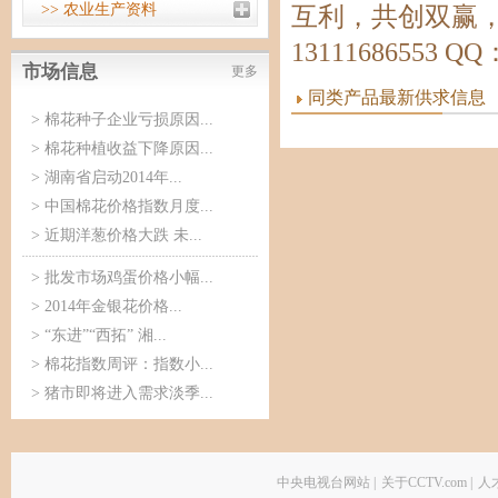
>> 农业生产资料
互利，共创双赢，
13111686553 QQ
市场信息
更多
同类产品最新供求信息
>
棉花种子企业亏损原因...
>
棉花种植收益下降原因...
>
湖南省启动2014年...
>
中国棉花价格指数月度...
>
近期洋葱价格大跌 未...
>
批发市场鸡蛋价格小幅...
>
2014年金银花价格...
>
“东进”“西拓” 湘...
>
棉花指数周评：指数小...
>
猪市即将进入需求淡季...
中央电视台网站
|
关于CCTV.com
|
人