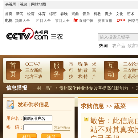
央视网
|
视频
|
网站地图
首页
新闻
经济
体育
综艺
春晚
戏曲
音乐
科教
青少
文化
艺术
电视
频道大全
栏目大全
节目大全
直播中国
赛事直播
网络
热词：
农产品
致富
首
服
互
CCTV-7
市 场
|
供 求
三农论
三农新闻
行 情
|
致 富
三农微
页
务
动
地方三农
技 术
|
特 产
会讯公
信息播报
白茶产业撑起“一村一品”
贵州深化种业体制改革提高创新能力
云南
发布供求信息
求购信息
>>
蔬菜
用户名：
敬告：此信息
密 码：
忘记密码?
站不对其真实
注册