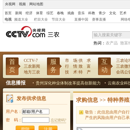
央视网
|
视频
|
网站地图
首页
新闻
经济
体育
综艺
春晚
戏曲
音乐
科教
青少
文化
艺术
电视
频道大全
栏目大全
节目大全
直播中国
赛事直播
网络
热词：
农产品
致富
首
服
互
CCTV-7
市 场
|
供 求
三农论
三农新闻
行 情
|
致 富
三农微
页
务
动
地方三农
技 术
|
特 产
会讯公
信息播报
起“一村一品”
贵州深化种业体制改革提高创新能力
云南农业科技加
发布供求信息
求购信息
>>
特种养殖
用户名：
敬告：此信息由用户自行
产生的风险由用户自己承
密 码：
忘记密码?
注册