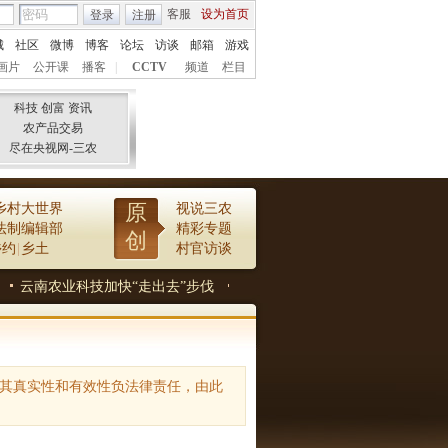
客服
设为首页
登录
注册
城
社区
微博
博客
论坛
访谈
邮箱
游戏
画片
公开课
播客
|
CCTV
频道
栏目
科技 创富 资讯
农产品交易
尽在央视网-三农
原
乡村大世界
视说三农
法制编辑部
精彩专题
创
乡约
|
乡土
村官访谈
云南农业科技加快“走出去”步伐
青海省农牧民专业合作社发展推进观
其真实性和有效性负法律责任，由此