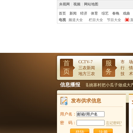
央视网
|
视频
|
网站地图
首页
新闻
经济
体育
综艺
春晚
戏曲
电视
频道大全
栏目大全
节目大全
首
服
CCTV-7
市 场
三农新闻
行 情
页
务
地方三农
技 术
信息播报
配方肥
产业化是城镇化的加速器
夏津县姚寨村把小瓜子做成大产
发布供求信息
用户名：
密 码：
忘记密码?
注册