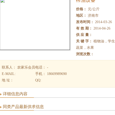
榨油设备
价格：
元/公斤
地区：
济南市
发布时间：
2014-03-26
有 效 期：
2014-04-26
供 应 量：
关 键 字：
植物油，学生
蔬菜，水果
浏览次数：
联系人： 农家乐会员
电话： -
E-MAIL:
手机： 18669989690
地 址：
QQ:
详细信息内容
同类产品最新供求信息