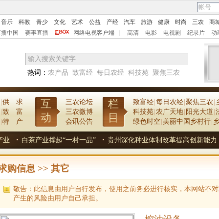
音乐
科教
青少
文化
艺术
公益
产经
汽车
旅游
健康
时尚
三农
商
直播中国
赛事直播
网络电视客户端
|
高清
电影
电视剧
纪录片
动
热词：
农产品
致富经
每日农经
科技苑
聚焦三农
互
栏
|
供 求
三农论坛
致富经
|
每日农经
|
聚焦三农
|
|
致 富
三农微博
科技苑
|
农广天地
|
阳光大道
|
动
目
|
特 产
会讯公告
绿色时空
|
美丽中国乡村行
|
业
白茶产业撑起“一村一品”
贵州深化种业体制改革提高创新能力
求购信息
>>
其它
敬告：此信息由用户自行发布，使用之前务必进行核实，本网站不对
产生的风险由用户自己承担。