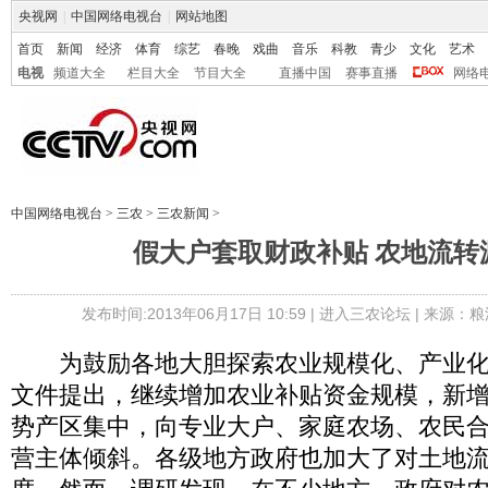
央视网
|
中国网络电视台
|
网站地图
首页
新闻
经济
体育
综艺
春晚
戏曲
音乐
科教
青少
文化
艺术
电视
频道大全
栏目大全
节目大全
直播中国
赛事直播
网络
中国网络电视台
>
三农
>
三农新闻
>
假大户套取财政补贴 农地流转
发布时间:2013年06月17日 10:59 |
进入三农论坛
| 来源：粮
为鼓励各地大胆探索农业规模化、产业化
文件提出，继续增加农业补贴资金规模，新
势产区集中，向专业大户、家庭农场、农民
营主体倾斜。各级地方政府也加大了对土地