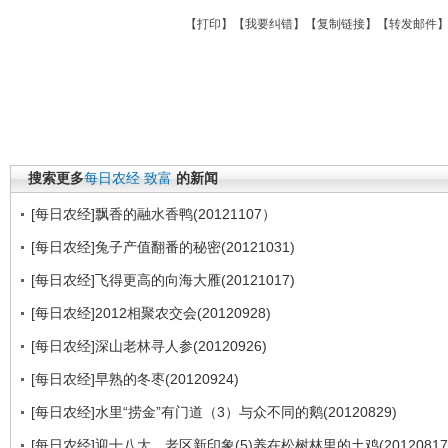
【
打印
】【
我要纠错
】【
复制链接
】【
转发邮件
搜索更多
每日农经
致富
的新闻
[每日农经]飘香的融水香鸭(20121107）
[每日农经]兔子产值翻番的秘密(20121031)
[每日农经]飞得更高的向海大雁(20121017)
[每日农经]2012相聚农交会(20120928)
[每日农经]深山老林寻人参(20120926)
[每日农经]早熟的冬枣(20120924)
[每日农经]水里“捞金”有门道（3）与众不同的鹅(20120829)
[每日农经]迎十八大，老区新印象(5)养在松树林里的土鸡(20120817