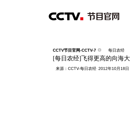
首页
直播
节目单
综合
新闻
财经
综艺
中文国际
体
CCTV节目官网-CCTV-7
每日农经
[每日农经]飞得更高的向海大雁(2
来源：
CCTV-每日农经
2012年10月18日 