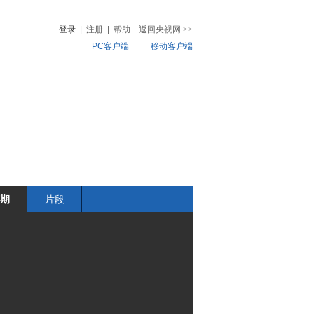
登录
|
注册
|
帮助
返回央视网
>>
PC客户端
移动客户端
音
热榜
微视频
儿
音乐
体育赛事
农业农村
期
片段