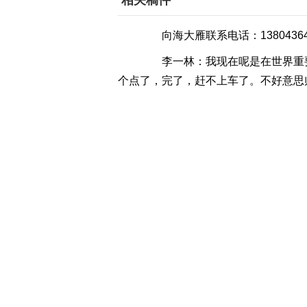
相关稿件
向海大雁联系电话：13804364
李一林：我现在呢是在世界重要
个点了，完了，赶不上车了。不好意思
袁忠宝：回城没问题，但是我得
李一林：没问题。
袁忠宝：那你上来吧。
李一林：谢谢啊。大哥，你这么
袁忠宝：到了你就知道了。
崔本君：就这这儿抓500只。
袁忠宝：20万现金你点一点。
崔本君：好。