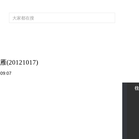
频道大全
栏目大全
片库
4K专区
听
育
电影
国防军事
电视剧
纪录
科教
戏曲
社会与法
少
0121017)
09:07
往