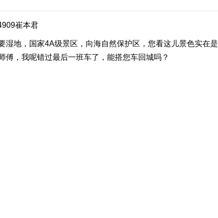
909崔本君
湿地，国家4A级景区，向海自然保护区，您看这儿景色实在是
师傅，我呢错过最后一班车了，能搭您车回城吗？
到前面买个东西，能等吗？
着急是去买什么去？