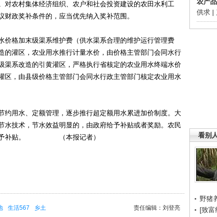
农产品
。对农村集体经济组织、农户和社会投资建设的农田水利工
供求
|
议财政奖补条件的，应当优先纳入奖补范围。
价格加末级渠系维护费（供水渠系合理的维护运行管理费
造的灌区，农业用水推行计量水价，由价格主管部门会同水行
级渠系改造的引黄灌区，严格执行省核定的农业用水终端水价
灌区，由县级价格主管部门会同水行政主管部门核定农业用水
约用水、定额管理，逐步推行超定额用水累进加价制度。大
节水技术，节水效益明显的，由政府给予补贴或者奖励。农民
看别
当给予补贴。 （本报记者）
野猪
地
生活567
乡土
责任编辑：刘登亮
[致富