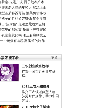
到餐桌-走进广汉
百子鹅养殖术
里养古老大鸟的年轻人
瑶鸡上山
轻型基质容器育苗
油菜免耕移栽
穿裙子的竹姑娘好赚钱
爬树卖茶
出"招财猫"
兔毛里藏着大玄机
部落里的那些事
悬崖上养殖蜜蜂
一夜暴富惹的祸
唐三彩烧制技艺
钱一个鸡蛋有啥秘密
陶笛的制作
荐 不能不看
更多
三农创业致富榜样
打造中国百姓创业英雄
榜。
2013三农人物推介
推介三农领域典型人物，
弘扬时代旋律，助力中国
梦想。
2013大地之子活动