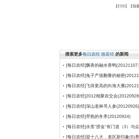
【
打印
】【
我
搜索更多
每日农经
致富经
的新闻
[每日农经]飘香的融水香鸭(20121107
[每日农经]兔子产值翻番的秘密(201210
[每日农经]飞得更高的向海大雁(201210
[每日农经]2012相聚农交会(20120928
[每日农经]深山老林寻人参(20120926
[每日农经]早熟的冬枣(20120924)
[每日农经]水里“捞金”有门道（3）与众不
[每日农经]迎十八大，老区新印象(5)养在