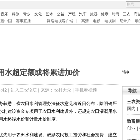
音乐
科教
青少
文化
艺术
公益
产经
汽车
旅游
健康
时尚
三农
商
直播中国
赛事直播
网络电视客户端
|
高清
电影
电视剧
纪录片
动
用水超定额或将累进加价
锘�
42 |
进入三农论坛
| 来源：农村大众 |
手机看视频
导航
三农资
获悉，省农田水利管理办法征求意见稿近日公布，除明确严
国内
|
田水利建设资金专项用于农田水利建设外，还规定农田灌溉用水
用水终端水价和计量水价制度。
致富殿
创业
|
先用于农田水利建设。鼓励农民投工投劳和社会投资，建立