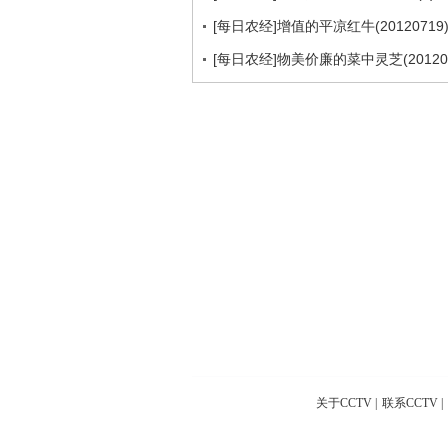
[每日农经]增值的平凉红牛(20120719
[每日农经]物美价廉的菜中灵芝(201207
关于CCTV
|
联系CCTV
|