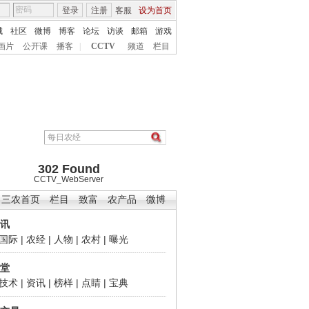
登录
注册
客服
设为首页
城
社区
微博
博客
论坛
访谈
邮箱
游戏
画片
公开课
播客
|
CCTV
频道
栏目
302 Found
CCTV_WebServer
三农首页
栏目
致富
农产品
微博
讯
国际
|
农经
|
人物
|
农村
|
曝光
堂
技术
|
资讯
|
榜样
|
点睛
|
宝典