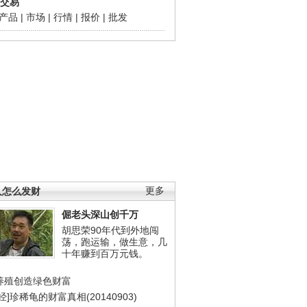
交易
产品
|
市场
|
行情
|
报价
|
批发
人怎么发财
更多
倔老头深山创千万
胡思荣90年代到外地闯
荡，跑运输，做生意，几
十年赚到百万元钱。
养殖创造绿色财富
经]珍稀龟的财富真相(20140903)