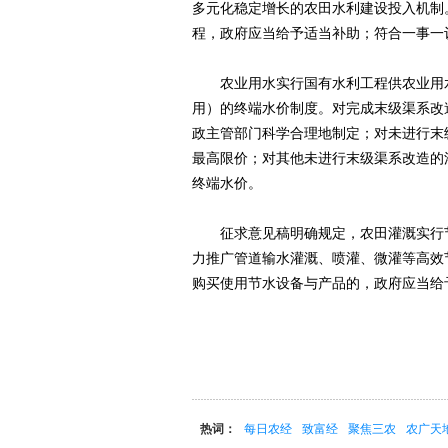
多元化稳定增长的农田水利建设投入机制
程，政府应当给予适当补助；符合一事一
农业用水实行国有水利工程供农业用水
用）的终端水价制度。对完成末级渠系改
政主管部门科学合理地制定；对未进行末
最高限价；对其他未进行末级渠系改造的
终端水价。
征求意见稿明确规定，农田灌溉实行节
力推广管道输水灌溉、喷灌、微灌等高效
购买使用节水设备与产品的，政府应
热词：
每日农经
致富经
聚焦三农
农广天