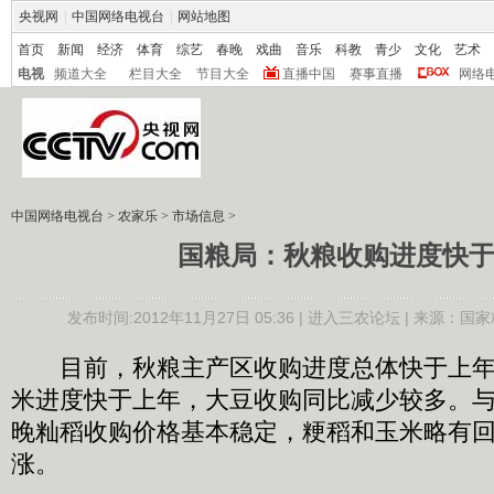
央视网
|
中国网络电视台
|
网站地图
首页
新闻
经济
体育
综艺
春晚
戏曲
音乐
科教
青少
文化
艺术
电视
频道大全
栏目大全
节目大全
直播中国
赛事直播
网络
中国网络电视台
>
农家乐
>
市场信息
>
国粮局：秋粮收购进度快
发布时间:2012年11月27日 05:36 |
进入三农论坛
| 来源：国家
目前，秋粮主产区收购进度总体快于上年
米进度快于上年，大豆收购同比减少较多。
晚籼稻收购价格基本稳定，粳稻和玉米略有
涨。