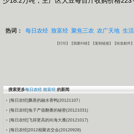
少18.2万吨，主产区大豆每百斤收购价格223
热词：
每日农经
致富经
聚焦三农
农广天地
生活
【
打印
】【
我要纠错
】【
复制链接
】【
转发邮件
搜索更多
每日农经
致富经
的新闻
[每日农经]飘香的融水香鸭(20121107）
[每日农经]兔子产值翻番的秘密(20121031)
[每日农经]飞得更高的向海大雁(20121017)
[每日农经]2012相聚农交会(20120928)