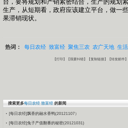
台，要将规划和产销紧密结合，生产的规划
生产，从短期看，政府应该建立平台，做一
果滞销现状。
热词：
每日农经
致富经
聚焦三农
农广天地
生活
【
打印
】【
我要纠错
】【
复制链接
】【
转发邮件
搜索更多
每日农经
致富经
的新闻
[每日农经]飘香的融水香鸭(20121107）
[每日农经]兔子产值翻番的秘密(20121031)