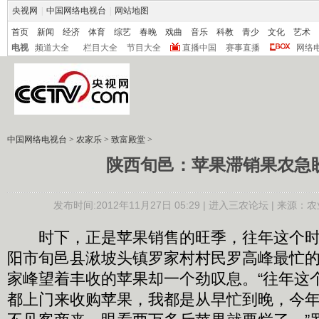
央视网
|
中国网络电视台
|
网站地图
首页
新闻
经济
体育
综艺
春晚
戏曲
音乐
科教
青少
文化
艺术
电视
频道大全
栏目大全
节目大全
直播中国
赛事直播
网络
中国网络电视台
>
农家乐
>
致富殿堂
>
陕西旬邑：苹果滞销果农急
发布时间:2012年11月27日 05:29 |
进入三农论坛
| 来源：农
时下，正是苹果销售的旺季，往年这个时
阳市旬邑县湫坡头镇罗家村村民罗高峰最忙
家峰望着丰收的苹果却一个劲叹息。“往年这
都上门来收购苹果，我都是从早忙到晚，今