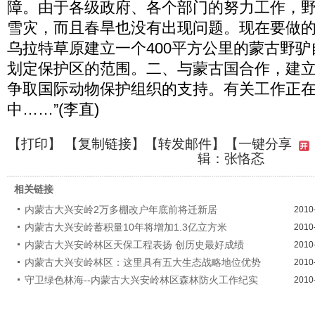
障。由于各级政府、各个部门的努力工作，
雪灾，而且春旱也没有出现问题。现在要做
乌拉特草原建立一个400平方公里的蒙古野
划定保护区的范围。二、与蒙古国合作，建
争取国际动物保护组织的支持。有关工作正
中……”(李直)
【
打印
】 【
复制链接
】【
转发邮件
】
【一键分享
辑：张恪忞
相关链接
内蒙古大兴安岭2万多棚改户年底前将迁新居
2010
内蒙古大兴安岭蓄积量10年将增加1.3亿立方米
2010
内蒙古大兴安岭林区天保工程表扬 创历史最好成绩
2010
内蒙古大兴安岭林区：这里具有五大生态战略地位优势
2010
守卫绿色林海--内蒙古大兴安岭林区森林防火工作纪实
2010