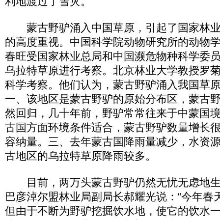
利地渡过了雪灾。
蒙古野驴涌入中国草原，引起了国家林业
的高度重视。中国科学院动物研究所的动物
春旺受国家林业总局和中国濒危物种科学委
乌拉特草原进行考察。北京林业大学教授罗
科学考察。他们认为，蒙古野驴涌入我国草
一、该地区是蒙古野驴的原始分布区，蒙古
然回归，几十年前，野驴常常往来于中蒙国
古国方面环境条件适合，蒙古野驴数量增长
容纳量。三、去年蒙古国降雨量减少，水资
古地区的乌拉特草原降雨较多。
目前，两万头蒙古野驴仍然无忧无虑地生
巴彦淖尔盟林业局副局长郝耀光说：“今年春
但由于不断为野驴挖掘饮水地，使它的饮水