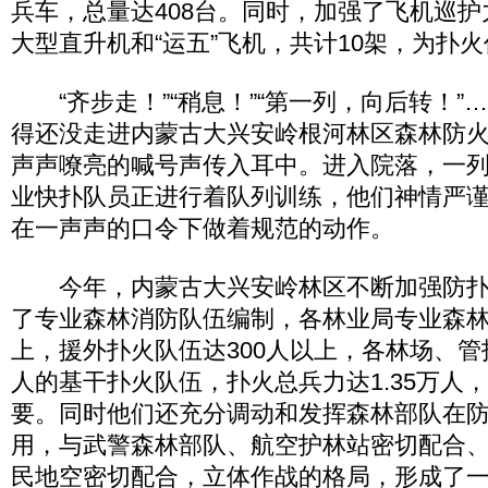
兵车，总量达408台。同时，加强了飞机巡护力
大型直升机和“运五”飞机，共计10架，为扑
“齐步走！”“稍息！”“第一列，向后转！”
得还没走进内蒙古大兴安岭根河林区森林防
声声嘹亮的喊号声传入耳中。进入院落，一
业快扑队员正进行着队列训练，他们神情严
在一声声的口令下做着规范的动作。
今年，内蒙古大兴安岭林区不断加强防扑
了专业森林消防队伍编制，各林业局专业森林
上，援外扑火队伍达300人以上，各林场、管护
人的基干扑火队伍，扑火总兵力达1.35万人
要。同时他们还充分调动和发挥森林部队在
用，与武警森林部队、航空护林站密切配合
民地空密切配合，立体作战的格局，形成了一