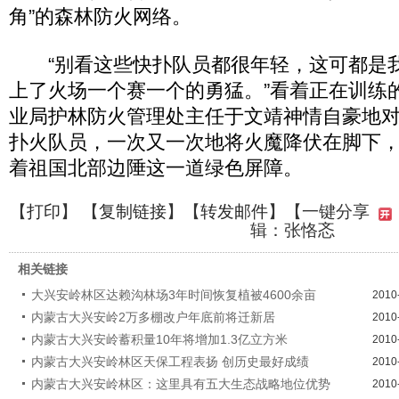
角”的森林防火网络。
“别看这些快扑队员都很年轻，这可都是
上了火场一个赛一个的勇猛。”看着正在训练
业局护林防火管理处主任于文靖神情自豪地
扑火队员，一次又一次地将火魔降伏在脚下
着祖国北部边陲这一道绿色屏障。
【
打印
】 【
复制链接
】【
转发邮件
】
【一键分享
辑：张恪忞
相关链接
大兴安岭林区达赖沟林场3年时间恢复植被4600余亩
2010
内蒙古大兴安岭2万多棚改户年底前将迁新居
2010
内蒙古大兴安岭蓄积量10年将增加1.3亿立方米
2010
内蒙古大兴安岭林区天保工程表扬 创历史最好成绩
2010
内蒙古大兴安岭林区：这里具有五大生态战略地位优势
2010