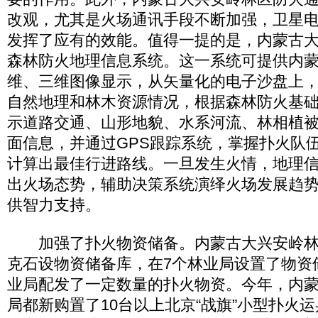
改观，尤其是火场通讯手段不断加强，卫星
发挥了应有的效能。值得一提的是，内蒙古
森林防火地理信息系统。这一系统可提供内
维、三维图像显示，从矢量化的电子沙盘上
自然地理和林木资源情况，根据森林防火基
示道路交通、山形地貌、水系河流、林相植
面信息，并通过GPS跟踪系统，掌握扑火队
计算出最佳行进路线。一旦发生火情，地理
出火场态势，辅助决策系统演绎火场发展趋
供智力支持。
加强了扑火物资储备。内蒙古大兴安岭林管
克石设物资储备库，在7个林业局设置了物资
业局配发了一定数量的扑火物资。今年，内
局都新购置了10台以上北京“战旗”小型扑火