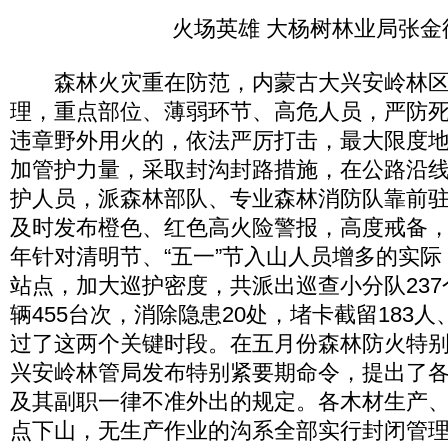
火场英雄 大杨树林业局张金
森林火灾重在防范，内蒙古大兴安岭林区
理，重点部位、薄弱环节、高危人员，严防
违章野外用火的，依法严厉打击，最大限度
加管护力量，采取封沟封路措施，在公路沿线每
护人员，派森林部队、专业森林消防队靠前
及时发布橙色、红色高火险警报，高度戒备
年针对清明节、“五一”节入山人员增多的实
站点，加大巡护密度，共派出巡查小分队237个
辆455台次，消除隐患20处，堵卡截留183人
过了这两个关键时段。在五月份森林防火特
兴安岭林管局发布特别紧要期命令，提出了
及其副职一律不准外出的规定。各木材生产
点下山，无生产作业的沟系全部实行封闭管