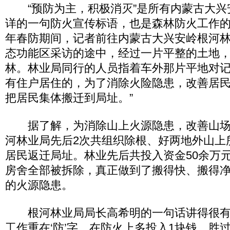
“预防为主，积极消灭”是所有内蒙古大兴
详的一句防火宣传标语，也是森林防火工作
年春防期间，记者前往内蒙古大兴安岭根河
态功能区采访的途中，经过一片平整的土地
林。林业局同行的人员指着车外那片平地对记
有住户居住的，为了消除火险隐患，改善居
把居民集体搬迁到局址。”
据了解，为消除山上火源隐患，改善山场
河林业局先后2次共组织除根、好两地外山上所
居民返迁局址。林业先后共投入资金50余万
房舍全部被拆除，真正做到了搬得快、搬得
的火源隐患。
根河林业局局长高希明的一句话讲得很有
工作重在‘防’字，在防火上多投入1块钱，胜过