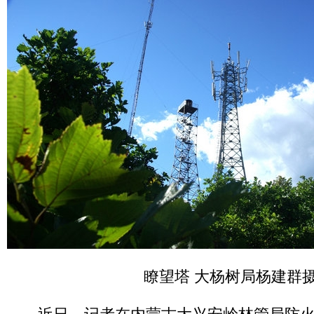
瞭望塔 大杨树局杨建群