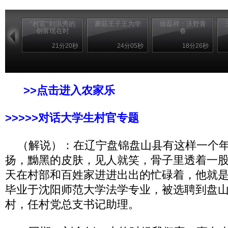
“村官”刘洪秀的
蘑菇王子王为华
徐磊祥：沃野青
创富现在时
春
21分20秒
24分05秒
18分26秒
>>点击进入农家乐
>>>>>对话大学生村官专题
（解说）：在辽宁盘锦盘山县有这样一个年
扬，黝黑的皮肤，见人就笑，骨子里透着一
天在村部和百姓家进进出出的忙碌着，他就是刘
毕业于沈阳师范大学法学专业，被选聘到盘
村，任村党总支书记助理。