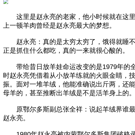
这里是赵永亮的老家，他小时候就在这里
上一顿羊肉曾经是赵永亮最大的梦想。
赵永亮：真的是太穷太穷了，饿得就睡不
正是抓住什么都吃，真的一来就很心酸的。
带给昔日放羊娃命运改变的是1979年的
时赵永亮凭借着从小放羊练就的火眼金睛，
振。面对一堆羊绒，他能准确说出斤两，还
母羊的，甚至推断出羊绒是不是活羊身上的
原鄂尔多斯副总张全祥：说起羊绒界谁最
赵永亮。
1980年赵永亮被内蒙鄂尔多斯集团破格录