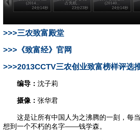
(2014...
占先机...
(20140...
24分14秒
23分23秒
24分14秒
>>>三农致富殿堂
>>>《致富经》官网
>>>2013CCTV三农创业致富榜样评选
编导：
沈子莉
摄像：
张华君
这是让所有中国人为之沸腾的一刻，每当
想到一个不朽的名字——钱学森。