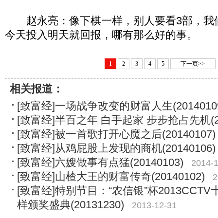
赵永亮：像下棋一样，别人要看3部，我们
今天投入明天就回报，哪有那么好的事。
1
2
3
4
5
下一页>>
相关报道：
[致富经]一场战争改变的财富人生(2014010
[致富经]半百之年 白手起家 步步抢占先机(201
[致富经]被一首歌打开心魔之后(20140107)
[致富经]从鸡屁股上发现的商机(20140106)
[致富经]六嫂做事有点猛(20140103)
2014-1
[致富经]山楂大王的财富传奇(20140102)
2
[致富经]特别节目：“农信银”杯2013CC
样颁奖盛典(20131230)
2013-12-31